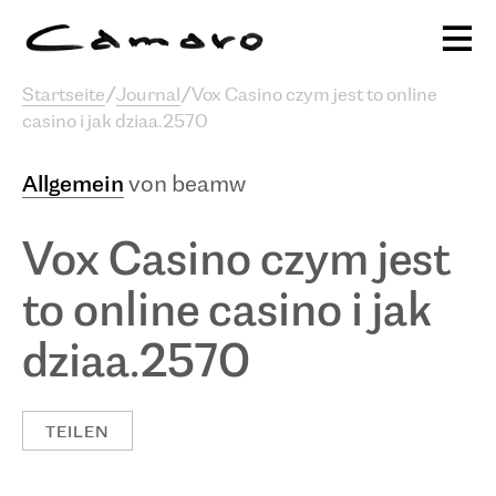
Alexander Camaro
Startseite
/
Journal
/
Vox Casino czym jest to online
casino i jak dziaa.2570
Ausstellungen & Programm
sc
Publikationen
Projekte
Stiftung
Allgemein
von beamw
Journal
Vox Casino czym jest
to online casino i jak
dziaa.2570
TEILEN