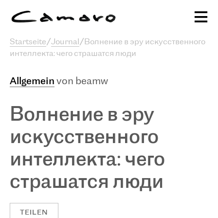
Alexander Camaro
Startseite
/
Journal
/
Волнение в эру искусственного
интеллекта: чего страшатся люди
Ausstellungen & Programm
sc
Publikationen
Projekte
Stiftung
Allgemein
von beamw
Journal
Волнение в эру
искусственного
интеллекта: чего
страшатся люди
TEILEN