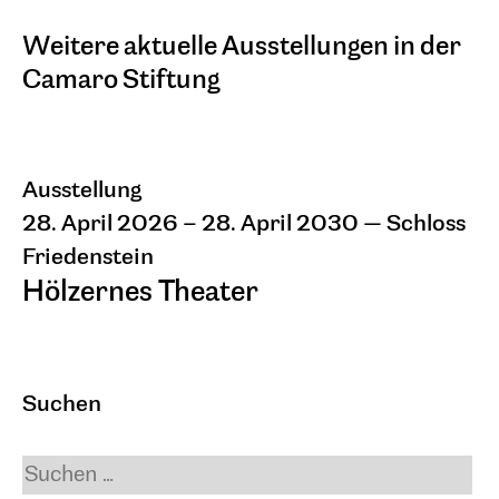
Weitere aktuelle Ausstellungen in der
Camaro Stiftung
Ausstellung
28. April 2026 – 28. April 2030
— Schloss
Friedenstein
Hölzernes Theater
Eine Ausstellung der Stiftung Thüringer
Schlösser und Gärten und der Alexander
und Renata Camaro Stiftung. Mit
Suchen
reproduzierten Gemälden von Alexander
Camaro und Fotografien von Marcel
Krummrich.
Das komplett aus Holz erbaute