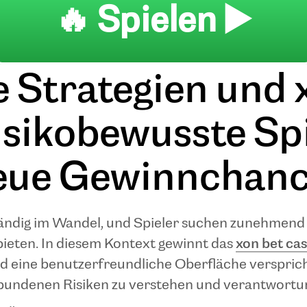
🔥 Spielen ▶️
Strategien und 
risikobewusste Sp
neue Gewinnchan
ständig im Wandel, und Spieler suchen zunehmend
bieten. In diesem Kontext gewinnt das
xon bet ca
d eine benutzerfreundliche Oberfläche verspricht.
erbundenen Risiken zu verstehen und verantwort