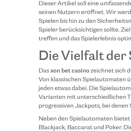
Dieser Artikel soll eine umfassend
seinen Nutzern eröffnet. Wir wer
Spielen bis hin zu den Sicherheit
Spieler berücksichtigen sollte. Zi
treffen und das Spielerlebnis opt
Die Vielfalt der
Das
xon bet casino
zeichnet sich 
Von klassischen Spielautomaten üb
jeden etwas dabei. Die Spielautom
Varianten mit unterschiedlichen 
progressiven Jackpots, bei denen
Neben den Spielautomaten bietet
Blackjack, Baccarat und Poker. Di