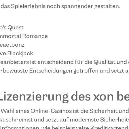
e das Spielerlebnis noch spannender gestalten.
o's Quest
Immortal Romance
Reactoonz
ive Blackjack
anbieters ist entscheidend für die Qualität und 
r bewusste Entscheidungen getroffen und setzt auf
Lizenzierung des xon be
Wahl eines Online-Casinos ist die Sicherheit und 
t sehr ernst und setzt auf modernste Sicherhe
n Informationen, wie beispielsweise Kreditkarten