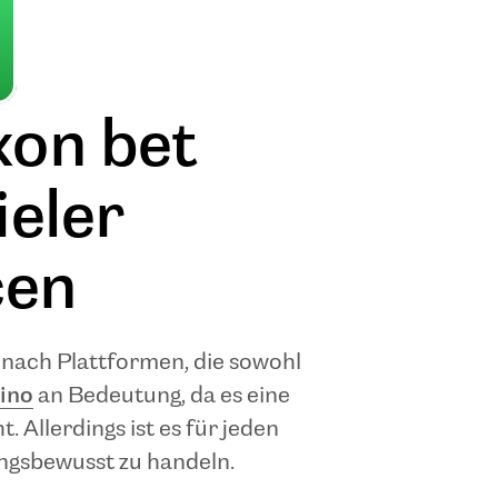
xon bet
ieler
cen
 nach Plattformen, die sowohl
sino
an Bedeutung, da es eine
 Allerdings ist es für jeden
ungsbewusst zu handeln.