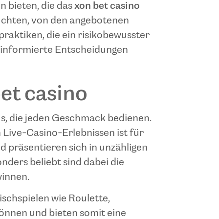
n bieten, die das
xon bet casino
euchten, von den angebotenen
raktiken, die ein risikobewusster
um informierte Entscheidungen
bet casino
us, die jeden Geschmack bedienen.
 Live-Casino-Erlebnissen ist für
d präsentieren sich in unzähligen
ders beliebt sind dabei die
winnen.
schspielen wie Roulette,
Können und bieten somit eine