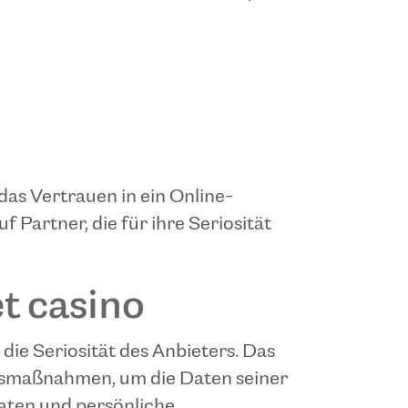
das Vertrauen in ein Online-
 Partner, die für ihre Seriosität
t casino
die Seriosität des Anbieters. Das
itsmaßnahmen, um die Daten seiner
daten und persönliche