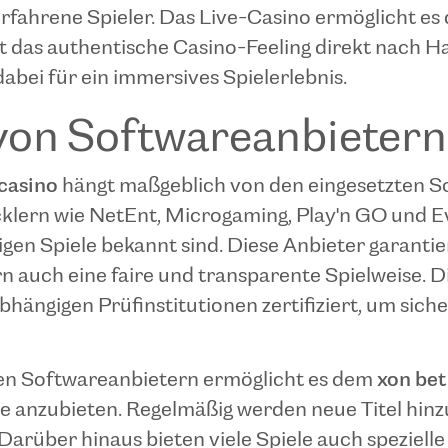
rfahrene Spieler. Das Live-Casino ermöglicht es d
 das authentische Casino-Feeling direkt nach Ha
abei für ein immersives Spielerlebnis.
von Softwareanbietern
 casino
hängt maßgeblich von den eingesetzten S
klern wie NetEnt, Microgaming, Play'n GO und 
igen Spiele bekannt sind. Diese Anbieter garantie
n auch eine faire und transparente Spielweise. 
ängigen Prüfinstitutionen zertifiziert, um siche
n Softwareanbietern ermöglicht es dem
xon bet
e anzubieten. Regelmäßig werden neue Titel hinz
Darüber hinaus bieten viele Spiele auch speziel