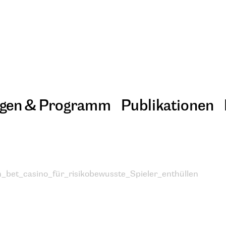
ngen & Programm
Publikationen
bet_casino_für_risikobewusste_Spieler_enthüllen