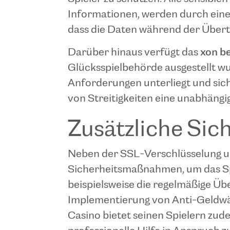
Informationen, werden durch eine f
dass die Daten während der Übert
Darüber hinaus verfügt das
xon be
Glücksspielbehörde ausgestellt wu
Anforderungen unterliegt und sich a
von Streitigkeiten eine unabhängi
Zusätzliche Si
Neben der SSL-Verschlüsselung un
Sicherheitsmaßnahmen, um das Spi
beispielsweise die regelmäßige Üb
Implementierung von Anti-Geldwäs
Casino bietet seinen Spielern zude