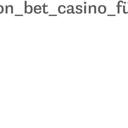
n_bet_casino_für