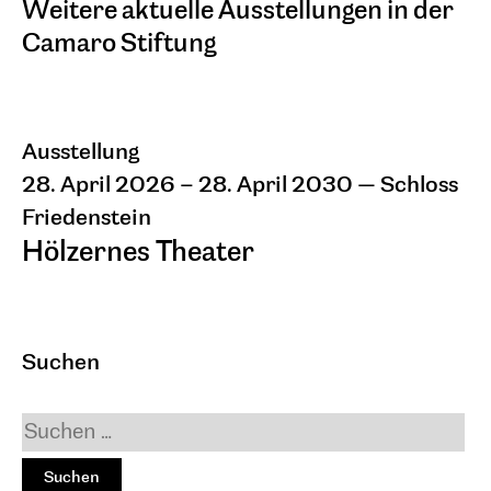
Weitere aktuelle Ausstellungen in der
Camaro Stiftung
Ausstellung
28. April 2026 – 28. April 2030
— Schloss
Friedenstein
Hölzernes Theater
Eine Ausstellung der Stiftung Thüringer
Schlösser und Gärten und der Alexander
und Renata Camaro Stiftung. Mit
Suchen
reproduzierten Gemälden von Alexander
Camaro und Fotografien von Marcel
Krummrich.
Das komplett aus Holz erbaute
Ekhof-Theater (1681–1687) auf Schloss