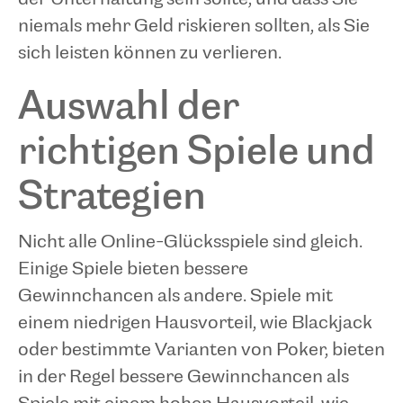
niemals mehr Geld riskieren sollten, als Sie
sich leisten können zu verlieren.
Auswahl der
richtigen Spiele und
Strategien
Nicht alle Online-Glücksspiele sind gleich.
Einige Spiele bieten bessere
Gewinnchancen als andere. Spiele mit
einem niedrigen Hausvorteil, wie Blackjack
oder bestimmte Varianten von Poker, bieten
in der Regel bessere Gewinnchancen als