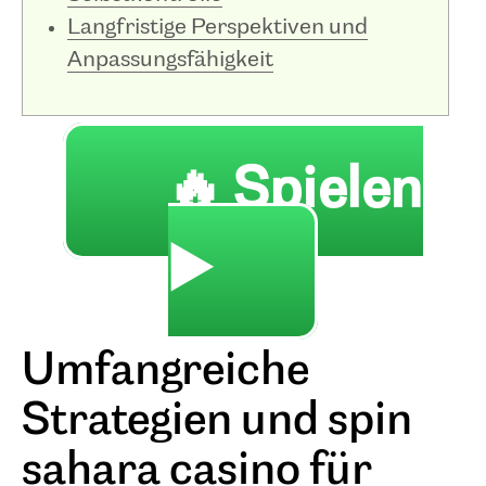
Langfristige Perspektiven und
Anpassungsfähigkeit
🔥 Spielen
▶️
Umfangreiche
Strategien und spin
sahara casino für