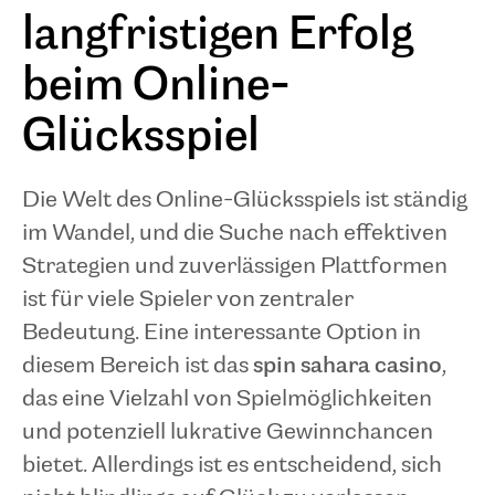
langfristigen Erfolg
beim Online-
Glücksspiel
Die Welt des Online-Glücksspiels ist ständig
im Wandel, und die Suche nach effektiven
Strategien und zuverlässigen Plattformen
ist für viele Spieler von zentraler
Bedeutung. Eine interessante Option in
diesem Bereich ist das
spin sahara casino
,
das eine Vielzahl von Spielmöglichkeiten
und potenziell lukrative Gewinnchancen
bietet. Allerdings ist es entscheidend, sich