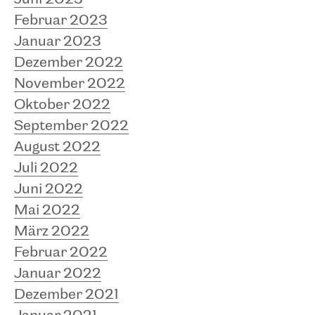
bemerkenswerte malerische Interpretation
Februar 2023
dieser Wiege der neuzeitlichen
Januar 2023
Theaterkultur. Durch das Objektiv des
Dezember 2022
Fotografen und Künstlers Marcel
November 2022
Krummrich (*1971) öffnet die Ausstellung
Oktober 2022
zudem einen zeitgenössischen Blick in die
September 2022
Kulissengassen, Logen und
August 2022
Bühnenmaschinen des einzigartigen
Juli 2022
Theaterbaus in Gotha. Die insgesamt 19
Juni 2022
Bilder des Hölzernes Theater zählen zu
Mai 2022
Camaros Hauptwerken der Berliner
März 2022
Nachkriegsjahre. Hiermit feierte er seinen
Februar 2022
künstlerischen Durchbruch. Der Kritiker
Januar 2022
Will Grohmann (1887-1968) würdigte es
Dezember 2021
1961 als eine der „unvergänglichen