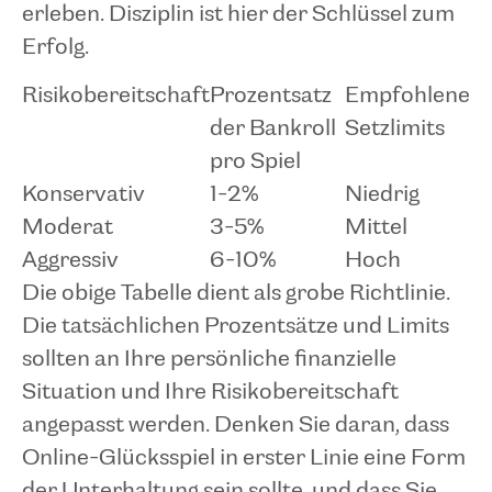
erleben. Disziplin ist hier der Schlüssel zum
Erfolg.
Risikobereitschaft
Prozentsatz
Empfohlene
der Bankroll
Setzlimits
pro Spiel
Konservativ
1-2%
Niedrig
Moderat
3-5%
Mittel
Aggressiv
6-10%
Hoch
Die obige Tabelle dient als grobe Richtlinie.
Die tatsächlichen Prozentsätze und Limits
sollten an Ihre persönliche finanzielle
Situation und Ihre Risikobereitschaft
angepasst werden. Denken Sie daran, dass
Online-Glücksspiel in erster Linie eine Form
der Unterhaltung sein sollte, und dass Sie