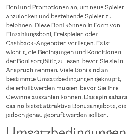
Boni und Promotionen an, um neue Spieler
anzulocken und bestehende Spieler zu
belohnen. Diese Boni können in Form von
Einzahlungsboni, Freispielen oder
Cashback-Angeboten vorliegen. Es ist
wichtig, die Bedingungen und Konditionen
der Boni sorgfältig zu lesen, bevor Sie sie in
Anspruch nehmen. Viele Boni sind an
bestimmte Umsatzbedingungen geknüpft,
die erfüllt werden müssen, bevor Sie Ihre
Gewinne auszahlen können. Das
spin sahara
casino
bietet attraktive Bonusangebote, die
jedoch genau geprüft werden sollten.
Umsatzbedingungen