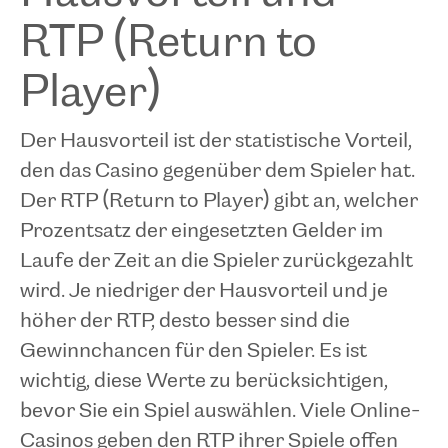
RTP (Return to
Player)
Der Hausvorteil ist der statistische Vorteil,
den das Casino gegenüber dem Spieler hat.
Der RTP (Return to Player) gibt an, welcher
Prozentsatz der eingesetzten Gelder im
Laufe der Zeit an die Spieler zurückgezahlt
wird. Je niedriger der Hausvorteil und je
höher der RTP, desto besser sind die
Gewinnchancen für den Spieler. Es ist
wichtig, diese Werte zu berücksichtigen,
bevor Sie ein Spiel auswählen. Viele Online-
Casinos geben den RTP ihrer Spiele offen