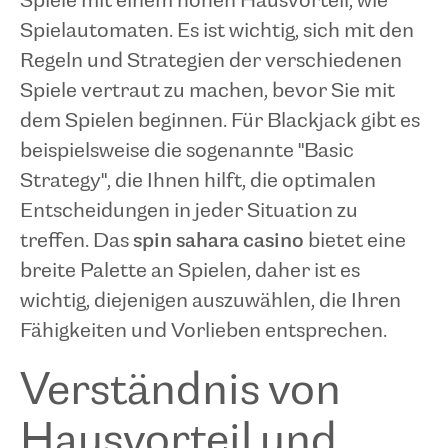
Spiele mit einem hohen Hausvorteil, wie
Spielautomaten. Es ist wichtig, sich mit den
Regeln und Strategien der verschiedenen
Spiele vertraut zu machen, bevor Sie mit
dem Spielen beginnen. Für Blackjack gibt es
beispielsweise die sogenannte "Basic
Strategy", die Ihnen hilft, die optimalen
Entscheidungen in jeder Situation zu
treffen. Das
spin sahara casino
bietet eine
breite Palette an Spielen, daher ist es
wichtig, diejenigen auszuwählen, die Ihren
Fähigkeiten und Vorlieben entsprechen.
Verständnis von
Hausvorteil und