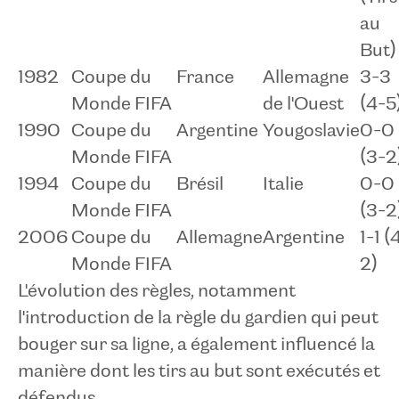
au
But)
1982
Coupe du
France
Allemagne
3-3
Monde FIFA
de l'Ouest
(4-5
1990
Coupe du
Argentine
Yougoslavie
0-0
Monde FIFA
(3-2
1994
Coupe du
Brésil
Italie
0-0
Monde FIFA
(3-2
2006
Coupe du
Allemagne
Argentine
1-1 (
Monde FIFA
2)
L'évolution des règles, notamment
l'introduction de la règle du gardien qui peut
bouger sur sa ligne, a également influencé la
manière dont les tirs au but sont exécutés et
défendus.