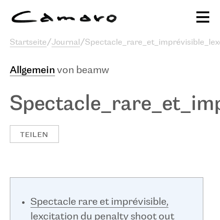
Alexander Camaro
Startseite
/
Journal
/
Spectacle_rare_et_imprévisible_lex
Ausstellungen & Programm
sc
Allgemein
von beamw
Publikationen
Projekte
Stiftung
Journal
Spectacle_rare_et_imp
TEILEN
Spectacle rare et imprévisible,
lexcitation du penalty shoot out