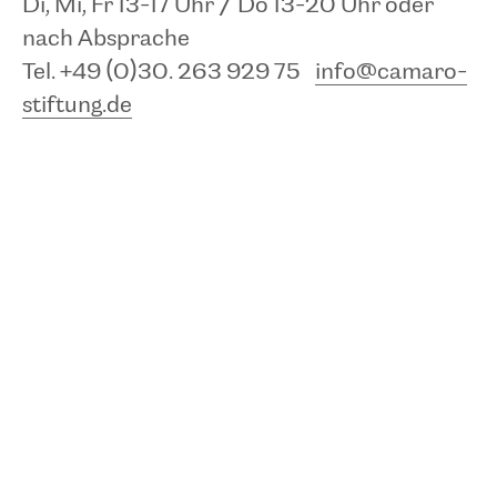
Di, Mi, Fr 13-17 Uhr / Do 13-20 Uhr oder
Schloss Friedenstein
nach Absprache
Schlossplatz 1
Tel. +49 (0)30. 263 929 75
info@camaro-
99867 Gotha
stiftung.de
MEHR
TEILEN
TERMIN SPEICHERN