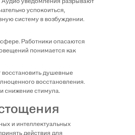
. Аудио уведомления разрывают
чательно успокоиться,
вную систему в возбуждении.
сфере. Работники опасаются
повещений понимается как
т восстановить душевные
лноценного восстановления.
и снижение стимула.
истощения
ных и интеллектуальных
принять действия для