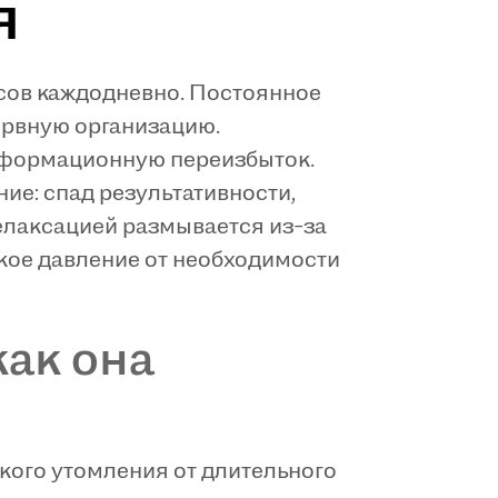
я
сов каждодневно. Постоянное
ервную организацию.
нформационную переизбыток.
е: спад результативности,
елаксацией размывается из-за
кое давление от необходимости
как она
кого утомления от длительного