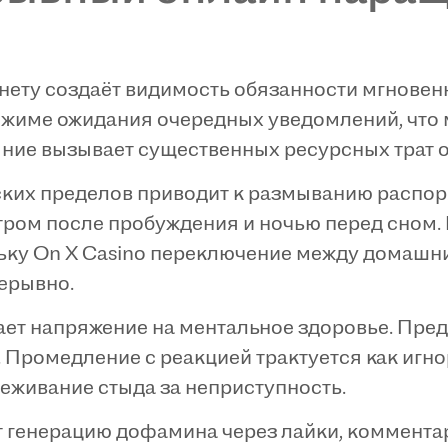
нету создаёт видимость обязанности мгновен
ежиме ожидания очередных уведомлений, что
яние вызывает существенных ресурсных трат 
ких пределов приводит к размыванию распор
тром после пробуждения и ночью перед сном. 
льку On X Casino переключение между домаш
ерывно.
ет напряжение на ментальное здоровье. Пре
 Промедление с реакцией трактуется как игн
еживание стыда за неприступность.
 генерацию дофамина через лайки, коммента