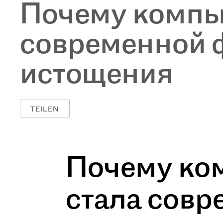
Почему компь
современной 
истощения
TEILEN
Почему ко
стала сов