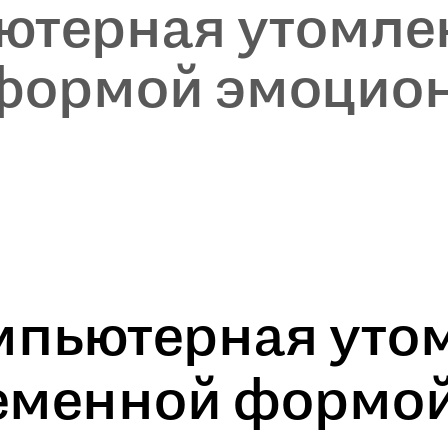
ютерная утомлен
формой эмоцион
мпьютерная уто
ременной формо