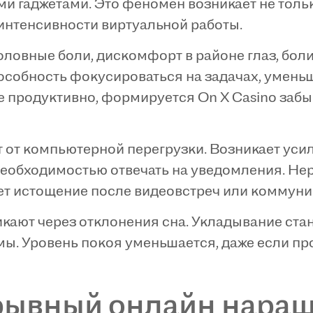
и гаджетами. Это феномен возникает не толь
 интенсивности виртуальной работы.
ловные боли, дискомфорт в районе глаз, боли
пособность фокусироваться на задачах, умень
е продуктивно, формируется On X Casino забы
 от компьютерной перегрузки. Возникает уси
еобходимостью отвечать на уведомления. Нер
т истощение после видеовстреч или коммуни
кают через отклонения сна. Укладывание ста
мы. Уровень покоя уменьшается, даже если пр
ывный онлайн наращ