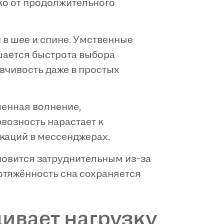
ко от продолжительного
 в шее и спине. Умственные
шается быстрота выбора
вчивость даже в простых
ленная волнение,
возность нарастает к
каций в мессенджерах.
новится затруднительным из-за
отяжённость сна сохраняется
ивает нагрузку