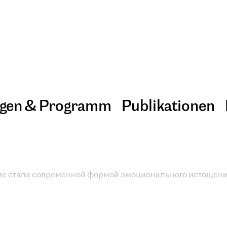
ngen & Programm
Publikationen
е стала современной формой эмоционального истощен