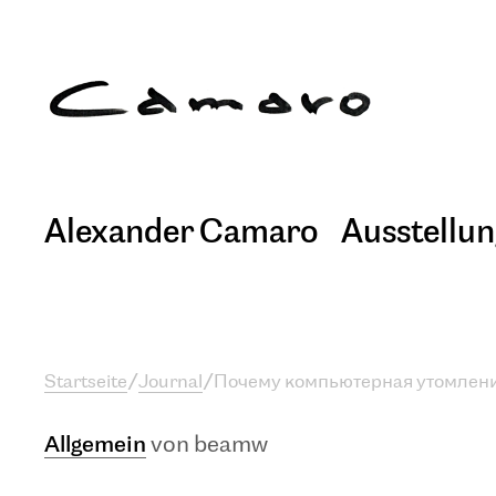
Alexander Camaro
Ausstellu
Startseite
/
Journal
/
Почему компьютерная утомлени
Allgemein
von beamw