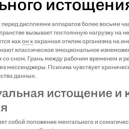
ьного истощени
перед дисплеями аппаратов более восьми ча
транстве вызывает постоянную нагрузку на н
ется как
он х
охранная отклик организма на и
нают классическое эмоциональное изнеможени
я со сном. Грань между рабочим временем и р
з мессенджеры. Психика чувствует хроничес
ства данных.
уальная истощение и 
ся
ет собой положение ментального и соматичес