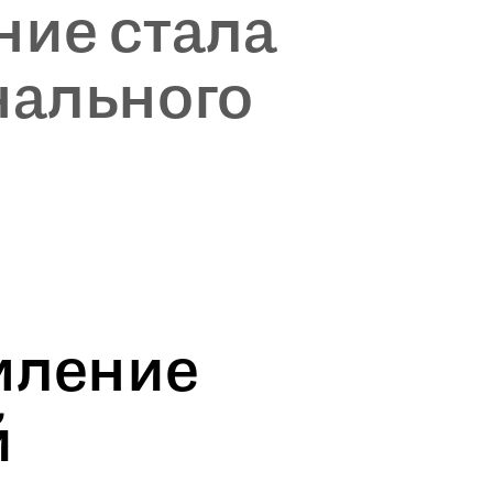
ие стала
ального
мление
й