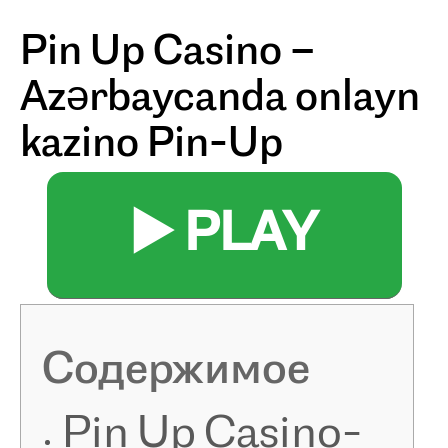
Pin Up Casino –
Azərbaycanda onlayn
kazino Pin-Up
▶️ PLAY
Содержимое
Pin Up Casino-