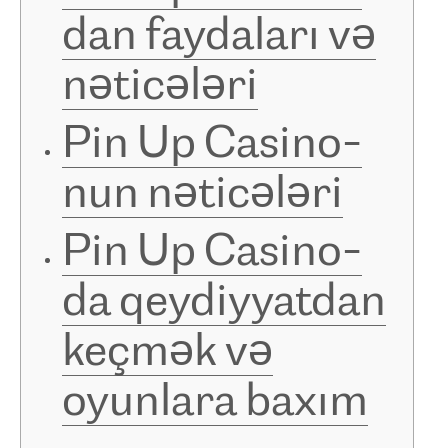
dan faydaları və
nəticələri
Pin Up Casino-
nun nəticələri
Pin Up Casino-
da qeydiyyatdan
keçmək və
oyunlara baxım