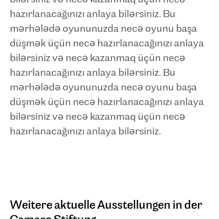
hazırlanacağınızı anlaya bilərsiniz. Bu
mərhələdə oyununuzda necə oyunu başa
düşmək üçün necə hazırlanacağınızı anlaya
bilərsiniz və necə kazanmaq üçün necə
hazırlanacağınızı anlaya bilərsiniz. Bu
mərhələdə oyununuzda necə oyunu başa
düşmək üçün necə hazırlanacağınızı anlaya
bilərsiniz və necə kazanmaq üçün necə
hazırlanacağınızı anlaya bilərsiniz.
Weitere aktuelle Ausstellungen in der