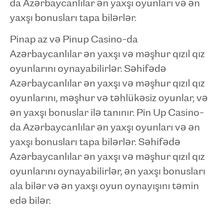
da Azərbaycanlılar ən yaxşı oyunları və ən
yaxşı bonusları tapa bilərlər.
Pinap az və Pinup Casino-da
Azərbaycanlılar ən yaxşı və məşhur qızıl qız
oyunlarını oynayabilirlər. Səhifədə
Azərbaycanlılar ən yaxşı və məşhur qızıl qız
oyunlarını, məşhur və təhlükəsiz oyunlar, və
ən yaxşı bonuslar ilə tanınır. Pin Up Casino-
da Azərbaycanlılar ən yaxşı oyunları və ən
yaxşı bonusları tapa bilərlər. Səhifədə
Azərbaycanlılar ən yaxşı və məşhur qızıl qız
oyunlarını oynayabilirlər, ən yaxşı bonusları
ala bilər və ən yaxşı oyun oynayışını təmin
edə bilər.