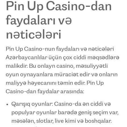
Pin Up Casino-dan
faydaları və
nəticələri
Pin Up Casino-nun faydaları və nəticələri
Azərbaycanlılar üçün çox ciddi məqsədlərə
malikdir. Bu onlayn casino, məsuliyyətli
oyun oynayanlara müraciət edir və onların
maliyyə həyecanını təmin edir. Pin Up
Casino-dan faydalar arasında:
Qarışıq oyunlar: Casino-da ən ciddi və
populyar oyunlar barədə geniş seçim var,
məsələn, slotlar, live kimi və boshqalar.