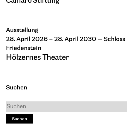
Camaro Stiftung
Ausstellung
28. April 2026 – 28. April 2030
— Schloss
Friedenstein
Hölzernes Theater
Eine Ausstellung der Stiftung Thüringer
Schlösser und Gärten und der Alexander
und Renata Camaro Stiftung. Mit
Suchen
reproduzierten Gemälden von Alexander
Camaro und Fotografien von Marcel
Krummrich.
Das komplett aus Holz erbaute
Ekhof-Theater (1681–1687) auf Schloss
Friedenstein in Gotha, wo sich Alexander