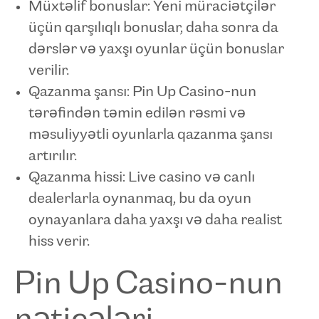
Müxtəlif bonuslar: Yeni müraciətçilər
üçün qarşılıqlı bonuslar, daha sonra da
dərslər və yaxşı oyunlar üçün bonuslar
verilir.
Qazanma şansı: Pin Up Casino-nun
tərəfindən təmin edilən rəsmi və
məsuliyyətli oyunlarla qazanma şansı
artırılır.
Qazanma hissi: Live casino və canlı
dealerlarla oynanmaq, bu da oyun
oynayanlara daha yaxşı və daha realist
hiss verir.
Pin Up Casino-nun