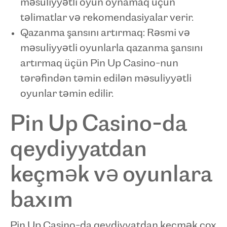
məsuliyyətli oyun oynamaq üçün
təlimatlar və rekomendasiyalar verir.
Qazanma şansını artırmaq: Rəsmi və
məsuliyyətli oyunlarla qazanma şansını
artırmaq üçün Pin Up Casino-nun
tərəfindən təmin edilən məsuliyyətli
oyunlar təmin edilir.
Pin Up Casino-da
qeydiyyatdan
keçmək və oyunlara
baxım
Pin Up Casino-da qeydiyyatdan keçmək çox