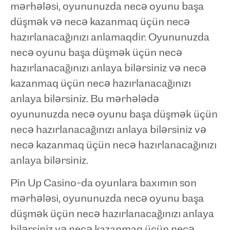
mərhələsi, oyununuzda necə oyunu başa
düşmək və necə kazanmaq üçün necə
hazırlanacağınızı anlamaqdir. Oyununuzda
necə oyunu başa düşmək üçün necə
hazırlanacağınızı anlaya bilərsiniz və necə
kazanmaq üçün necə hazırlanacağınızı
anlaya bilərsiniz. Bu mərhələdə
oyununuzda necə oyunu başa düşmək üçün
necə hazırlanacağınızı anlaya bilərsiniz və
necə kazanmaq üçün necə hazırlanacağınızı
anlaya bilərsiniz.
Pin Up Casino-da oyunlara baxımın son
mərhələsi, oyununuzda necə oyunu başa
düşmək üçün necə hazırlanacağınızı anlaya
bilərsiniz və necə kazanmaq üçün necə