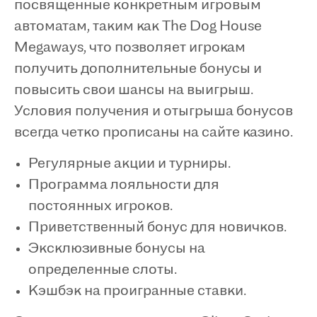
посвященные конкретным игровым
автоматам, таким как The Dog House
Megaways, что позволяет игрокам
получить дополнительные бонусы и
повысить свои шансы на выигрыш.
Условия получения и отыгрыша бонусов
всегда четко прописаны на сайте казино.
Регулярные акции и турниры.
Программа лояльности для
постоянных игроков.
Приветственный бонус для новичков.
Эксклюзивные бонусы на
определенные слоты.
Кэшбэк на проигранные ставки.