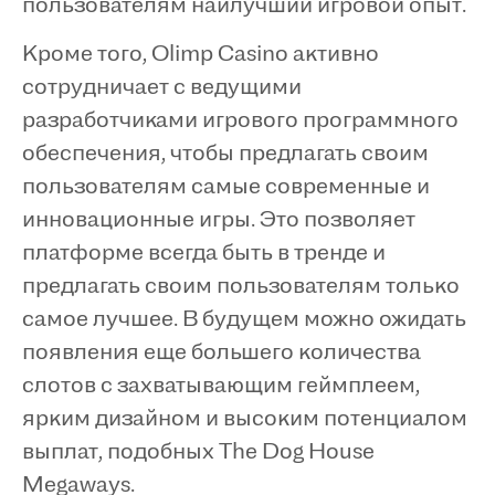
пользователям наилучший игровой опыт.
Кроме того, Olimp Casino активно
сотрудничает с ведущими
разработчиками игрового программного
обеспечения, чтобы предлагать своим
пользователям самые современные и
инновационные игры. Это позволяет
платформе всегда быть в тренде и
предлагать своим пользователям только
самое лучшее. В будущем можно ожидать
появления еще большего количества
слотов с захватывающим геймплеем,
ярким дизайном и высоким потенциалом
выплат, подобных The Dog House
Megaways.