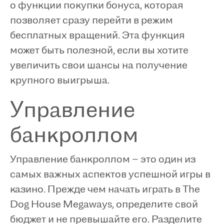
о функции покупки бонуса, которая
позволяет сразу перейти в режим
бесплатных вращений. Эта функция
может быть полезной, если вы хотите
увеличить свои шансы на получение
крупного выигрыша.
Управление
банкроллом
Управление банкроллом – это один из
самых важных аспектов успешной игры в
казино. Прежде чем начать играть в The
Dog House Megaways, определите свой
бюджет и не превышайте его. Разделите