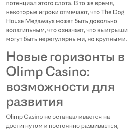
потенциал этого слота. В то же время,
некоторые игроки отмечают, что The Dog
House Megaways может быть довольно
волатильным, что означает, что выигрыши
могут быть нерегулярными, но крупными.
Новые горизонты в
Olimp Casino:
возможности для
развития
Olimp Casino не останавливается на
достигнутом и постоянно развивается,