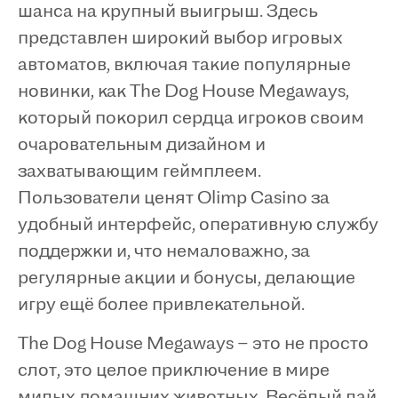
шанса на крупный выигрыш. Здесь
представлен широкий выбор игровых
автоматов, включая такие популярные
новинки, как The Dog House Megaways,
который покорил сердца игроков своим
очаровательным дизайном и
захватывающим геймплеем.
Пользователи ценят Olimp Casino за
удобный интерфейс, оперативную службу
поддержки и, что немаловажно, за
регулярные акции и бонусы, делающие
игру ещё более привлекательной.
The Dog House Megaways – это не просто
слот, это целое приключение в мире
милых домашних животных. Весёлый лай,