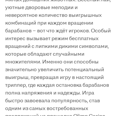
уютные дворовые мелодии и
невероятное количество выигрышных
комбинаций при каждом вращении
барабанов – вот что ждёт игроков. Особый
интерес вызывает режим бесплатных
вращений с липкими дикими символами,
которые обладают случайными
множителями. Именно они способны
значительно увеличить потенциальный
выигрыш, превращая игру в настоящий
триллер, где каждая остановка барабанов
полна напряжения и надежды. Игра
быстро завоевала популярность, став
одним из самых востребованных