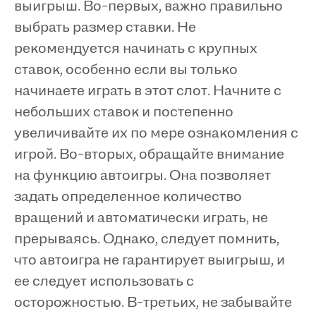
выигрыш. Во-первых, важно правильно
выбрать размер ставки. Не
рекомендуется начинать с крупных
ставок, особенно если вы только
начинаете играть в этот слот. Начните с
небольших ставок и постепенно
увеличивайте их по мере ознакомления с
игрой. Во-вторых, обращайте внимание
на функцию автоигры. Она позволяет
задать определенное количество
вращений и автоматически играть, не
прерываясь. Однако, следует помнить,
что автоигра не гарантирует выигрыш, и
ее следует использовать с
осторожностью. В-третьих, не забывайте