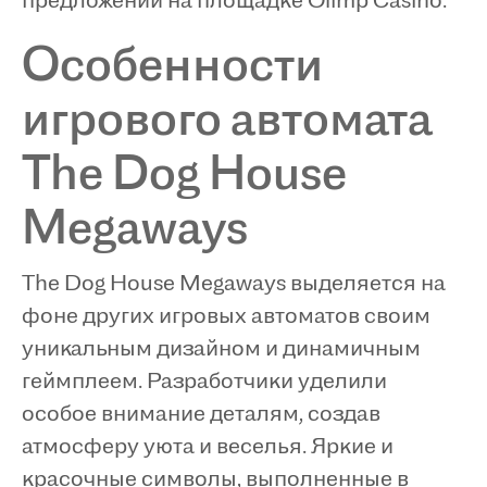
предложений на площадке Olimp Casino.
Особенности
игрового автомата
The Dog House
Megaways
The Dog House Megaways выделяется на
фоне других игровых автоматов своим
уникальным дизайном и динамичным
геймплеем. Разработчики уделили
особое внимание деталям, создав
атмосферу уюта и веселья. Яркие и
красочные символы, выполненные в