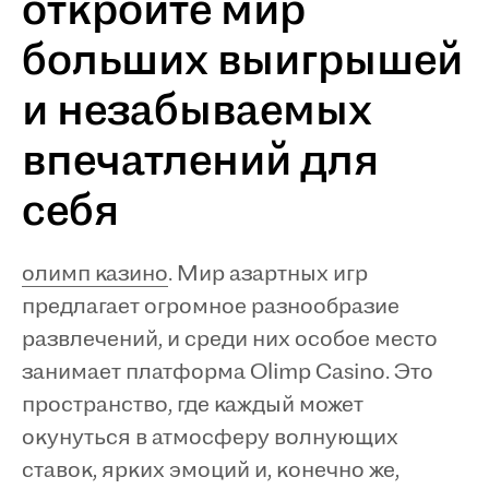
откройте мир
больших выигрышей
и незабываемых
впечатлений для
себя
олимп казино
. Мир азартных игр
предлагает огромное разнообразие
развлечений, и среди них особое место
занимает платформа Olimp Casino. Это
пространство, где каждый может
окунуться в атмосферу волнующих
ставок, ярких эмоций и, конечно же,