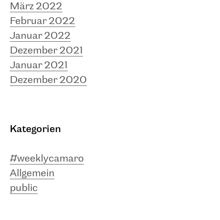
Camaros Hauptwerken der Berliner
März 2022
Nachkriegsjahre. Hiermit feierte er seinen
Februar 2022
künstlerischen Durchbruch. Der Kritiker
Januar 2022
Will Grohmann (1887-1968) würdigte es
Dezember 2021
1961 als eine der „unvergänglichen
Januar 2021
Leistungen der vierziger Jahre in
Dezember 2020
Deutschland“. Camaro faszinierte die bis
heute intakte avantgardistische
Bühnenmaschine des Ekhof-Theaters. In
Kategorien
seinen Bildern gelang es Camaro, die
gespenstische Zwischenzeit von Kriegsende
#weeklycamaro
und Währungsreform in die Metapher der
Allgemein
Bühne zu überführen. Vor und hinter den
public
Kulissen, der Bühne, in den Logen,
Vestibülen und Gängen seines Hölzernes