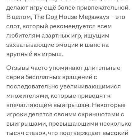
делают игру ещё более привлекательной.
В целом, The Dog House Megaways – это
слот, который рекомендуется всем
любителям азартных игр, ищущим
захватывающие эмоции и шанс на
крупный выигрыш.
Отзывы часто упоминают длительные
серии бесплатных вращений с
последовательно увеличивающимися
множителями, которые приводят к
впечатляющим выигрышам. Некоторые
игроки делятся своими скриншотами с
выигрышами, превышающими несколько
тысяч ставок, что подтверждает высокий