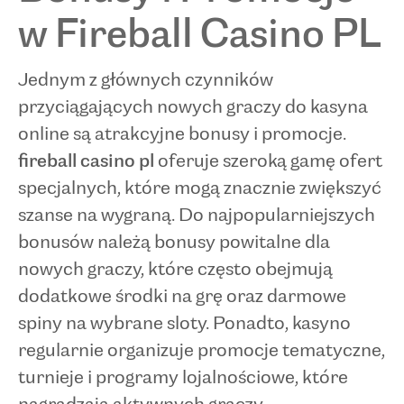
w Fireball Casino PL
Jednym z głównych czynników
przyciągających nowych graczy do kasyna
online są atrakcyjne bonusy i promocje.
fireball casino pl
oferuje szeroką gamę ofert
specjalnych, które mogą znacznie zwiększyć
szanse na wygraną. Do najpopularniejszych
bonusów należą bonusy powitalne dla
nowych graczy, które często obejmują
dodatkowe środki na grę oraz darmowe
spiny na wybrane sloty. Ponadto, kasyno
regularnie organizuje promocje tematyczne,
turnieje i programy lojalnościowe, które