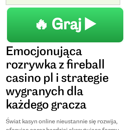
🔥 Graj ▶️
Emocjonująca
rozrywka z fireball
casino pl i strategie
wygranych dla
każdego gracza
Świat kasyn online nieustannie się rozwija,