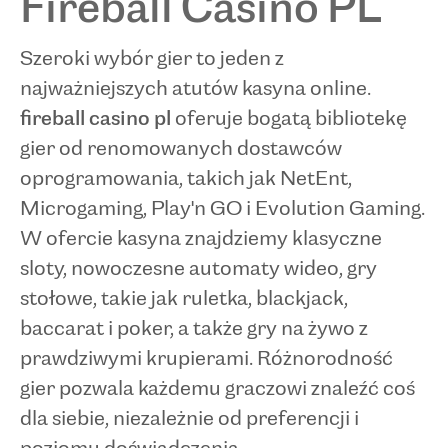
Fireball Casino PL
Szeroki wybór gier to jeden z
najważniejszych atutów kasyna online.
fireball casino pl
oferuje bogatą bibliotekę
gier od renomowanych dostawców
oprogramowania, takich jak NetEnt,
Microgaming, Play'n GO i Evolution Gaming.
W ofercie kasyna znajdziemy klasyczne
sloty, nowoczesne automaty wideo, gry
stołowe, takie jak ruletka, blackjack,
baccarat i poker, a także gry na żywo z
prawdziwymi krupierami. Różnorodność
gier pozwala każdemu graczowi znaleźć coś
dla siebie, niezależnie od preferencji i