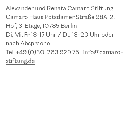
17 Uhr (April bis Oktober)
10 bis 16 Uhr
Alexander und Renata Camaro Stiftung
(November bis März)
An Feiertagen
Camaro Haus Potsdamer Straße 98A, 2.
geöffnet, 24. und 31.12. geschlossen.
Hof, 3. Etage, 10785 Berlin
Di, Mi, Fr 13-17 Uhr / Do 13-20 Uhr oder
Schloss Friedenstein
nach Absprache
Schlossplatz 1
Tel. +49 (0)30. 263 929 75
info@camaro-
99867 Gotha
stiftung.de
MEHR
TEILEN
TERMIN SPEICHERN