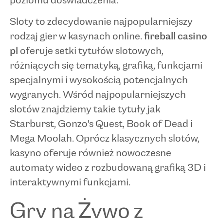
poziomu doświadczenia.
Sloty to zdecydowanie najpopularniejszy
rodzaj gier w kasynach online.
fireball casino
pl
oferuje setki tytułów slotowych,
różniących się tematyką, grafiką, funkcjami
specjalnymi i wysokością potencjalnych
wygranych. Wśród najpopularniejszych
slotów znajdziemy takie tytuły jak
Starburst, Gonzo's Quest, Book of Dead i
Mega Moolah. Oprócz klasycznych slotów,
kasyno oferuje również nowoczesne
automaty wideo z rozbudowaną grafiką 3D i
interaktywnymi funkcjami.
Gry na Żywo z