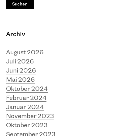
Ekhof-Theater (1681–1687) auf Schloss
Friedenstein in Gotha, wo sich Alexander
Camaro (1901–1992) in den 1930er-Jahren
aufhielt, wurde zur Inspirationsquelle für
Archiv
seinen Bilderzyklus Hölzernes Theater von
1946: „Zu den seltsamsten, poetischsten und
August 2026
schönsten Engagements meiner
Juli 2026
Bühnentätigkeiten gehört die Zeit … in
Juni 2026
Gotha, wo ich auf dem dortigen Schloss
Mai 2026
wohnte … Am entgegengesetzten Ende des
Oktober 2024
gewaltigen Hofes war das kleine hölzerne
Februar 2024
Theater, das mich dann später zu dem
Januar 2024
Zyklus Hölzernes Theater inspirierte.“ In
November 2023
seiner Auseinandersetzung mit dem Leben,
Oktober 2023
der Bühne und dem Raum schuf der
September 2023