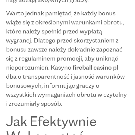
nagradzają aktywnych graczy.
Warto jednak pamiętać, że każdy bonus
wiąże się z określonymi warunkami obrotu,
które należy spełnić przed wypłatą
wygranej. Dlatego przed skorzystaniem z
bonusu zawsze należy dokładnie zapoznać
się z regulaminem promocji, aby uniknąć
nieporozumień. Kasyno
fireball casino pl
dba o transparentność i jasność warunków
bonusowych, informując graczy o
wszystkich wymaganiach obrotu w czytelny
i zrozumiały sposób.
Jak Efektywnie