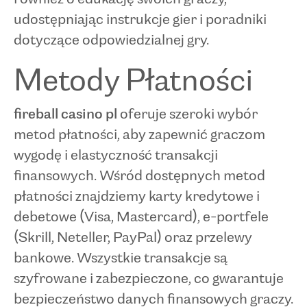
udostępniając instrukcje gier i poradniki
dotyczące odpowiedzialnej gry.
Metody Płatności
fireball casino pl
oferuje szeroki wybór
metod płatności, aby zapewnić graczom
wygodę i elastyczność transakcji
finansowych. Wśród dostępnych metod
płatności znajdziemy karty kredytowe i
debetowe (Visa, Mastercard), e-portfele
(Skrill, Neteller, PayPal) oraz przelewy
bankowe. Wszystkie transakcje są
szyfrowane i zabezpieczone, co gwarantuje
bezpieczeństwo danych finansowych graczy.