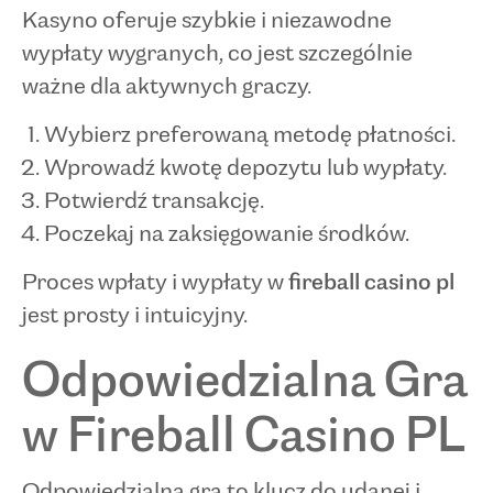
Kasyno oferuje szybkie i niezawodne
wypłaty wygranych, co jest szczególnie
ważne dla aktywnych graczy.
Wybierz preferowaną metodę płatności.
Wprowadź kwotę depozytu lub wypłaty.
Potwierdź transakcję.
Poczekaj na zaksięgowanie środków.
Proces wpłaty i wypłaty w
fireball casino pl
jest prosty i intuicyjny.
Odpowiedzialna Gra
w Fireball Casino PL
Odpowiedzialna gra to klucz do udanej i