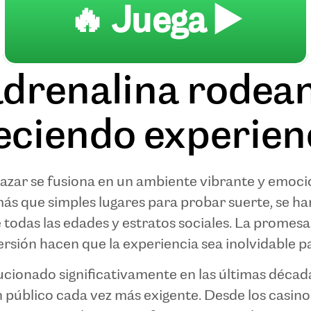
🔥 Juega ▶️
drenalina rodean
reciendo experien
 azar se fusiona en un ambiente vibrante y emoc
más que simples lugares para probar suerte, se ha
todas las edades y estratos sociales. La promesa 
iversión hacen que la experiencia sea inolvidable 
lucionado significativamente en las últimas déca
n público cada vez más exigente. Desde los casino