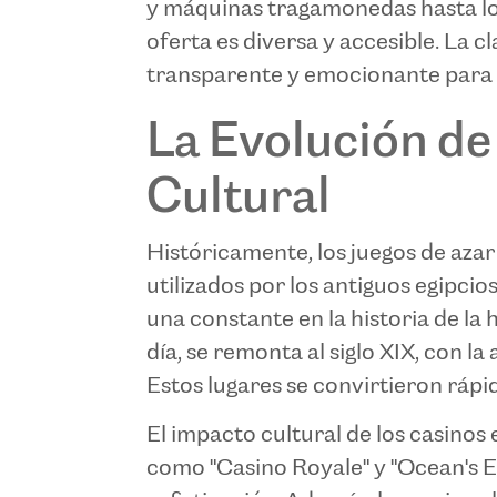
y máquinas tragamonedas hasta los
oferta es diversa y accesible. La c
transparente y emocionante para 
La Evolución de
Cultural
Históricamente, los juegos de azar
utilizados por los antiguos egipcio
una constante en la historia de l
día, se remonta al siglo XIX, con 
Estos lugares se convirtieron rápi
El impacto cultural de los casinos e
como "Casino Royale" y "Ocean's El