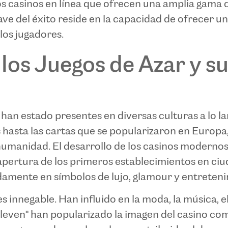
 casinos en línea que ofrecen una amplia gama d
lave del éxito reside en la capacidad de ofrecer u
los jugadores.
 los Juegos de Azar y s
 han estado presentes en diversas culturas a lo l
s hasta las cartas que se popularizaron en Europa,
a humanidad. El desarrollo de los casinos moderno
la apertura de los primeros establecimientos en 
damente en símbolos de lujo, glamour y entretenim
s innegable. Han influido en la moda, la música, el 
even" han popularizado la imagen del casino como 