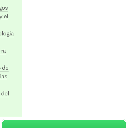
gos
y el
ología
ara
o de
ias
 del