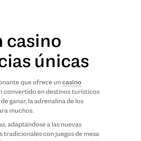
 casino
cias únicas
ionante que ofrece un
casino
n convertido en destinos turísticos
de ganar, la adrenalina de los
para muchos.
das, adaptándose a las nuevas
s tradicionales con juegos de mesa