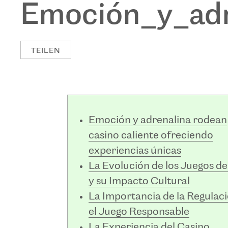
Emoción_y_adr
TEILEN
Emoción y adrenalina rodean
casino caliente ofreciendo
experiencias únicas
La Evolución de los Juegos de
y su Impacto Cultural
La Importancia de la Regulaci
el Juego Responsable
La Experiencia del Casino