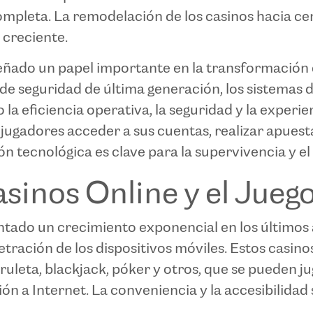
mpleta. La remodelación de los casinos hacia ce
 creciente.
ñado un papel importante en la transformación 
 de seguridad de última generación, los sistemas d
a eficiencia operativa, la seguridad y la experien
 jugadores acceder a sus cuentas, realizar apues
n tecnológica es clave para la supervivencia y el 
asinos Online y el Jueg
tado un crecimiento exponencial en los últimos a
etración de los dispositivos móviles. Estos casi
ruleta, blackjack, póker y otros, que se pueden j
n a Internet. La conveniencia y la accesibilidad s