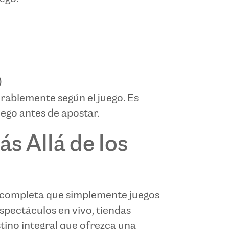
)
erablemente según el juego. Es
ego antes de apostar.
s Allá de los
 completa que simplemente juegos
espectáculos en vivo, tiendas
stino integral que ofrezca una