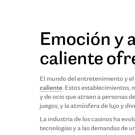
Emoción y a
caliente of
El mundo del entretenimiento y el
caliente
. Estos establecimientos, 
y de ocio que atraen a personas de 
juegos, y la atmósfera de lujo y d
La industria de los casinos ha evo
tecnologías y a las demandas de u