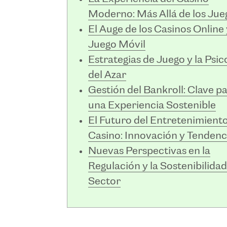
Moderno: Más Allá de los Jue
El Auge de los Casinos Online 
Juego Móvil
Estrategias de Juego y la Psic
del Azar
Gestión del Bankroll: Clave p
una Experiencia Sostenible
El Futuro del Entretenimient
Casino: Innovación y Tendenc
Nuevas Perspectivas en la
Regulación y la Sostenibilidad
Sector