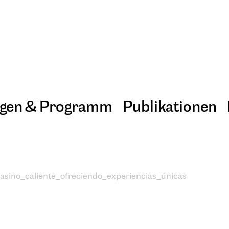
ngen & Programm
Publikationen
sino_caliente_ofreciendo_experiencias_únicas