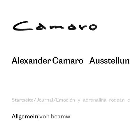
Alexander Camaro
Ausstellu
Startseite
/
Journal
/
Emoción_y_adrenalina_rodean_ca
Allgemein
von beamw