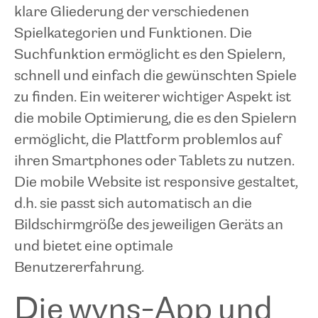
klare Gliederung der verschiedenen
Spielkategorien und Funktionen. Die
Suchfunktion ermöglicht es den Spielern,
schnell und einfach die gewünschten Spiele
zu finden. Ein weiterer wichtiger Aspekt ist
die mobile Optimierung, die es den Spielern
ermöglicht, die Plattform problemlos auf
ihren Smartphones oder Tablets zu nutzen.
Die mobile Website ist responsive gestaltet,
d.h. sie passt sich automatisch an die
Bildschirmgröße des jeweiligen Geräts an
und bietet eine optimale
Benutzererfahrung.
Die wyns-App und