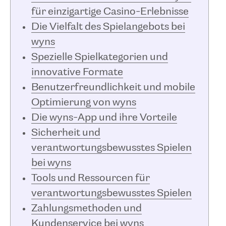
für einzigartige Casino-Erlebnisse
Die Vielfalt des Spielangebots bei
wyns
Spezielle Spielkategorien und
innovative Formate
Benutzerfreundlichkeit und mobile
Optimierung von wyns
Die wyns-App und ihre Vorteile
Sicherheit und
verantwortungsbewusstes Spielen
bei wyns
Tools und Ressourcen für
verantwortungsbewusstes Spielen
Zahlungsmethoden und
Kundenservice bei wyns