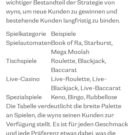
wichtiger Bestandteil der Strategie von
wyns, um neue Kunden zu gewinnen und
bestehende Kunden langfristig zu binden.
Spielkategorie
Beispiele
Spielautomaten
Book of Ra, Starburst,
Mega Moolah
Tischspiele
Roulette, Blackjack,
Baccarat
Live-Casino
Live-Roulette, Live-
Blackjack, Live-Baccarat
Spezialspiele
Keno, Bingo, Rubbellose
Die Tabelle verdeutlicht die breite Palette
an Spielen, die wyns seinen Kunden zur
Verfügung stellt. Es ist für jeden Geschmack
und jede Präferenz etwas dabei, was die