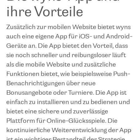
ihre Vorteile
Zusätzlich zur mobilen Website bietet wyns
auch eine eigene App für iOS- und Android-
Geräte an. Die App bietet den Vorteil, dass
sie noch schneller und reibungsloser läuft
als die mobile Website und zusätzliche
Funktionen bietet, wie beispielsweise Push-
Benachrichtigungen über neue
Bonusangebote oder Turniere. Die App ist
einfach zu installieren und zu bedienen und
bietet eine sichere und zuverlässige
Plattform für Online-Glücksspiele. Die
kontinuierliche Weiterentwicklung der App
ist ein wichtiger Bestandteil der Strategie