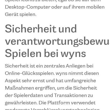
Desktop-Computer oder auf ihrem mobilen
Gerät spielen.
Sicherheit und
verantwortungsbewu
Spielen bei wyns
Sicherheit ist ein zentrales Anliegen bei
Online-Glücksspielen. wyns nimmt diesen
Aspekt sehr ernst und hat umfangreiche
Maßnahmen ergriffen, um die Sicherheit
der Spielerdaten und Transaktionen zu
gewährleisten. Die Plattform verwendet