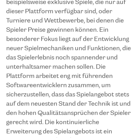
beispielsweise exklusive Spiele, die nur auf
dieser Plattform verfügbar sind, oder
Turniere und Wettbewerbe, bei denen die
Spieler Preise gewinnen können. Ein
besonderer Fokus liegt auf der Entwicklung
neuer Spielmechaniken und Funktionen, die
das Spielerlebnis noch spannender und
unterhaltsamer machen sollen. Die
Plattform arbeitet eng mit führenden
Softwareentwicklern zusammen, um
sicherzustellen, dass das Spielangebot stets
auf dem neuesten Stand der Technik ist und
den hohen Qualitätsansprüchen der Spieler
gerecht wird. Die kontinuierliche
Erweiterung des Spielangebots ist ein