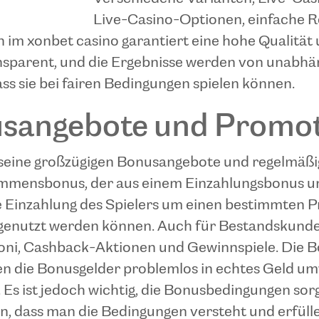
Live-Casino-Optionen, einfache R
im xonbet casino garantiert eine hohe Qualität 
ransparent, und die Ergebnisse werden von unabhäng
ass sie bei fairen Bedingungen spielen können.
usangebote und Promo
r seine großzügigen Bonusangebote und regelmäß
kommensbonus, der aus einem Einzahlungsbonus un
 Einzahlung des Spielers um einen bestimmten Pr
enutzt werden können. Auch für Bestandskunden
oni, Cashback-Aktionen und Gewinnspiele. Die B
nen die Bonusgelder problemlos in echtes Geld u
Es ist jedoch wichtig, die Bonusbedingungen sorg
, dass man die Bedingungen versteht und erfüll