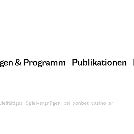
ngen & Programm
Publikationen
elfältiges_Spielvergnügen_bei_xonbet_casino_erl