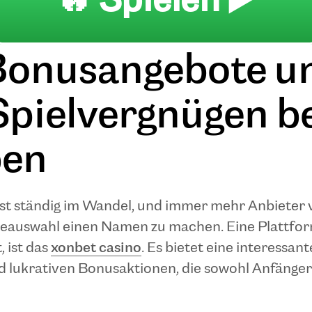
🔥 Spielen ▶️
 Bonusangebote u
 Spielvergnügen b
ben
ist ständig im Wandel, und immer mehr Anbieter v
eleauswahl einen Namen zu machen. Eine Plattfo
 ist das
xonbet casino
. Es bietet eine interessa
 lukrativen Bonusaktionen, die sowohl Anfänger 