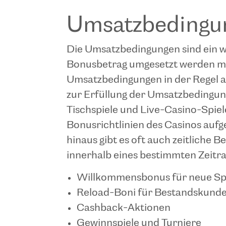
Umsatzbedingun
Die Umsatzbedingungen sind ein w
Bonusbetrag umgesetzt werden mus
Umsatzbedingungen in der Regel ang
zur Erfüllung der Umsatzbedingun
Tischspiele und Live-Casino-Spiel
Bonusrichtlinien des Casinos aufg
hinaus gibt es oft auch zeitliche 
innerhalb eines bestimmten Zeitra
Willkommensbonus für neue Sp
Reload-Boni für Bestandskund
Cashback-Aktionen
Gewinnspiele und Turniere