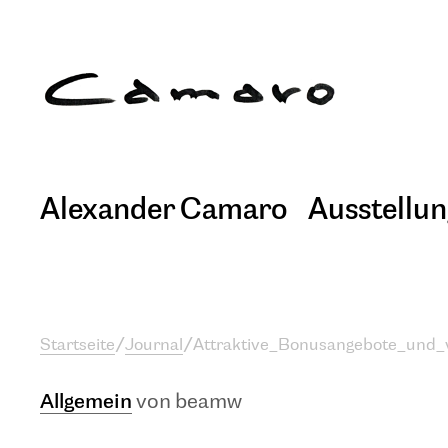
Alexander Camaro
Ausstellu
Startseite
/
Journal
/
Attraktive_Bonusangebote_und_vi
Allgemein
von beamw