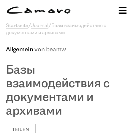
Alexander Camaro
Startseite
/
Journal
/
Базы взаимодействия с
документами и архивами
Ausstellungen & Programm
sc
Publikationen
Projekte
Stiftung
Allgemein
von beamw
Journal
Базы
взаимодействия с
документами и
архивами
TEILEN