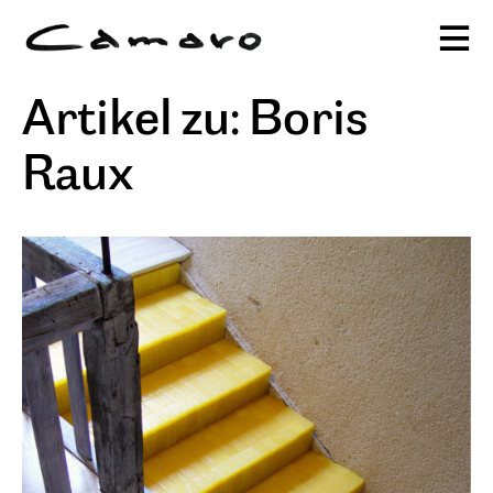
Alexander Camaro
Artikel zu: Boris
Ausstellungen & Programm
sc
Raux
Publikationen
Projekte
Stiftung
Journal