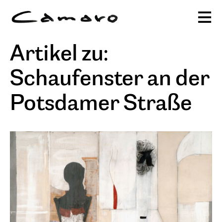
Alexander Camaro
Artikel zu:
Ausstellungen & Programm
sc
Schaufenster an der
Publikationen
Projekte
Stiftung
Journal
Potsdamer Straße