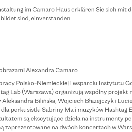
staltung im Camaro Haus erklären Sie sich mit 
bildet sind, einverstanden.
a obrazami Alexandra Camaro
racy Polsko-Niemieckiej i wsparciu Instytutu G
htag Lab (Warszawa) organizują wspólny projekt
eksandra Bilińska, Wojciech Błażejczyk i Lucie
a perkusistki Sabriny Ma i muzyków Hashtag E
ltatem są ekscytujące dzieła na instrumenty per
 zaprezentowane na dwóch koncertach w Warsza