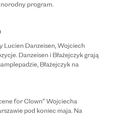
óżnorodny program.
0
zy Lucien Danzeisen, Wojciech
zycje. Danzeisen i Błażejczyk grają
 samplepadzie, Błażejczyk na
Scene for Clown” Wojciecha
arszawie pod koniec maja. Na