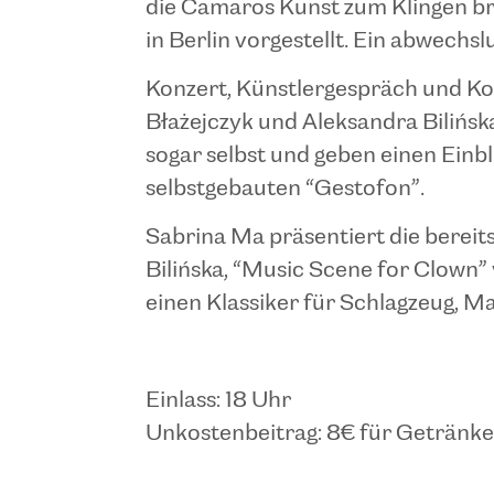
die Camaros Kunst zum Klingen br
in Berlin vorgestellt. Ein abwech
Konzert, Künstlergespräch und K
Błażejczyk und Aleksandra Bilińska
sogar selbst und geben einen Einb
selbstgebauten “Gestofon”.
Sabrina Ma präsentiert die berei
Bilińska, “Music Scene for Clown”
einen Klassiker für Schlagzeug, Ma
Einlass: 18 Uhr
Unkostenbeitrag: 8€ für Getränk