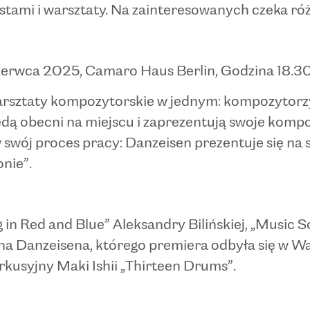
ystami i warsztaty. Na zainteresowanych czeka r
rwca 2025, Camaro Haus Berlin, Godzina 18.3
 warsztaty kompozytorskie w jednym: kompozytor
ędą obecni na miejscu i zaprezentują swoje kompo
w swój proces pracy: Danzeisen prezentuje się na
nie”.
in Red and Blue” Aleksandry Bilińskiej, „Music 
ena Danzeisena, którego premiera odbyła się w W
rkusyjny Maki Ishii „Thirteen Drums”.