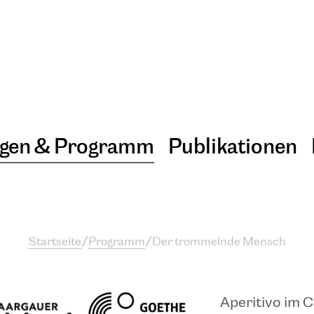
ngen & Programm
Publikationen
Startseite
/
Programm
/
Der trommelnde Mensch
Aperitivo im 