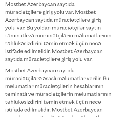
Mostbet Azerbaycan saytıda
müraciətçilərə giriş yolu var. Mostbet
Azerbaycan saytıda müraciətçilərə giriş
yolu var. Bu yoldan müraciətçilər saytın
təminatlı və müraciətçilərin məlumatlarının
təhlükəsizdirini təmin etmək üçün necə
istifadə edilməlidir. Mostbet Azerbaycan
saytıda müraciətçilərə giriş yolu var.
Mostbet Azerbaycan saytıda
müraciətçilərə əsaslı məlumatlar verilir. Bu
məlumatlar müraciətçilərin hesablarının
təminatlı və müraciətçilərin məlumatlarının
təhlükəsizdirini təmin etmək üçün necə
istifadə edilməlidir. Mostbet Azerbaycan