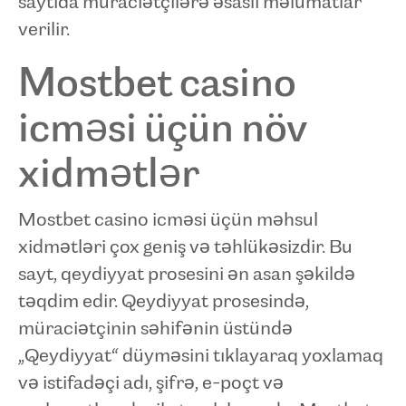
saytıda müraciətçilərə əsaslı məlumatlar
verilir.
Mostbet casino
icməsi üçün növ
xidmətlər
Mostbet casino icməsi üçün məhsul
xidmətləri çox geniş və təhlükəsizdir. Bu
sayt, qeydiyyat prosesini ən asan şəkildə
təqdim edir. Qeydiyyat prosesində,
müraciətçinin səhifənin üstündə
„Qeydiyyat“ düyməsini tıklayaraq yoxlamaq
və istifadəçi adı, şifrə, e-poçt və