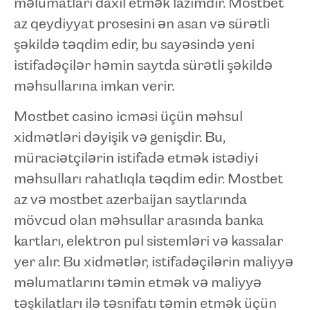
məlumatları daxil etmək lazımdır. Mostbet
az qeydiyyat prosesini ən asan və sürətli
şəkildə təqdim edir, bu sayəsində yeni
istifadəçilər həmin saytda sürətli şəkildə
məhsullarına imkan verir.
Mostbet casino icməsi üçün məhsul
xidmətləri dəyişik və genişdir. Bu,
müraciətçilərin istifadə etmək istədiyi
məhsulları rahatlıqla təqdim edir. Mostbet
az və mostbet azerbaijan saytlarında
mövcud olan məhsullar arasında banka
kartları, elektron pul sistemləri və kassalar
yer alır. Bu xidmətlər, istifadəçilərin maliyyə
məlumatlarını təmin etmək və maliyyə
təşkilatları ilə təsnifatı təmin etmək üçün