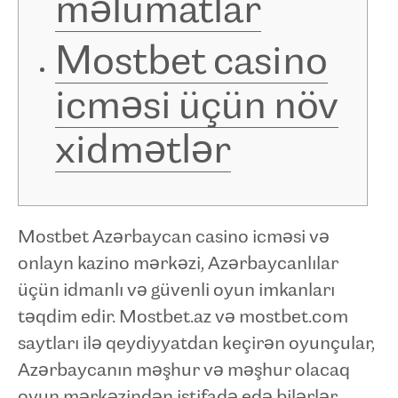
məlumatlar
Mostbet casino
icməsi üçün növ
xidmətlər
Mostbet Azərbaycan casino icməsi və
onlayn kazino mərkəzi, Azərbaycanlılar
üçün idmanlı və güvenli oyun imkanları
təqdim edir. Mostbet.az və mostbet.com
saytları ilə qeydiyyatdan keçirən oyunçular,
Azərbaycanın məşhur və məşhur olacaq
oyun mərkəzindən istifadə edə bilərlər.