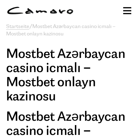
Alexander Camaro
Startseite
/
Mostbet Azərbaycan casino icmalı –
Mostbet onlayn kazinosu
Ausstellungen & Programm
sc
Publikationen
Projekte
Stiftung
Mostbet Azərbaycan
Journal
casino icmalı –
Mostbet onlayn
kazinosu
Mostbet Azərbaycan
casino icmalı –