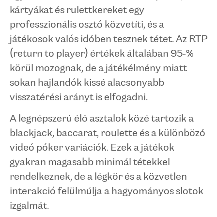
kártyákat és rulettkereket egy
professzionális osztó közvetíti, és a
játékosok valós időben tesznek tétet. Az RTP
(return to player) értékek általában 95‑%
körül mozognak, de a játékélmény miatt
sokan hajlandók kissé alacsonyabb
visszatérési arányt is elfogadni.
A legnépszerű élő asztalok közé tartozik a
blackjack, baccarat, roulette és a különböző
videó póker variációk. Ezek a játékok
gyakran magasabb minimál tétekkel
rendelkeznek, de a légkör és a közvetlen
interakció felülmúlja a hagyományos slotok
izgalmát.