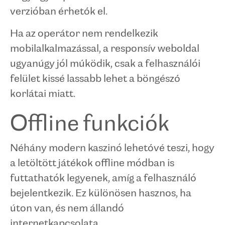
verzióban érhetők el.
Ha az operátor nem rendelkezik
mobilalkalmazással, a responsív weboldal
ugyanúgy jól működik, csak a felhasználói
felület kissé lassabb lehet a böngésző
korlátai miatt.
Offline funkciók
Néhány modern kaszinó lehetővé teszi, hogy
a letöltött játékok offline módban is
futtathatók legyenek, amíg a felhasználó
bejelentkezik. Ez különösen hasznos, ha
úton van, és nem állandó
internetkapcsolata.