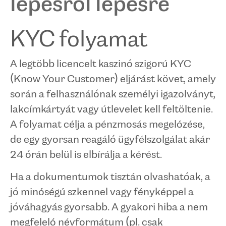
lépésről lépésre
KYC folyamat
A legtöbb licencelt kaszinó szigorú KYC
(Know Your Customer) eljárást követ, amely
során a felhasználónak személyi igazolványt,
lakcímkártyát vagy útlevelet kell feltöltenie.
A folyamat célja a pénzmosás megelőzése,
de egy gyorsan reagáló ügyfélszolgálat akár
24 órán belül is elbírálja a kérést.
Ha a dokumentumok tisztán olvashatóak, a
jó minőségű szkennel vagy fényképpel a
jóváhagyás gyorsabb. A gyakori hiba a nem
megfelelő névformátum (pl. csak