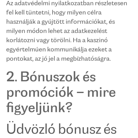
Az adatvédelmi nyilatkozatban részletesen
fel kell tüntetni, hogy milyen célra
használják a gyűjtött információkat, és
milyen módon lehet az adatkezelést
korlátozni vagy törölni. Ha a kaszinó
egyértelműen kommunikálja ezeket a
pontokat, az jó jel a megbízhatóságra.
2. Bónuszok és
promóciók – mire
figyeljünk?
Üdvözlő bónusz és