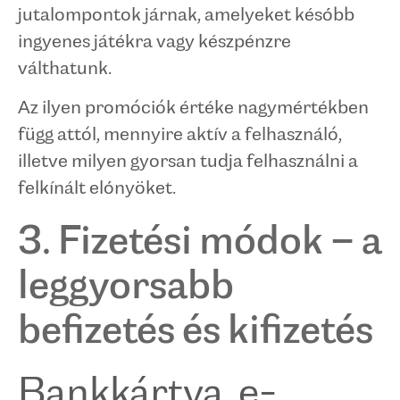
jutalompontok járnak, amelyeket később
ingyenes játékra vagy készpénzre
válthatunk.
Az ilyen promóciók értéke nagymértékben
függ attól, mennyire aktív a felhasználó,
illetve milyen gyorsan tudja felhasználni a
felkínált előnyöket.
3. Fizetési módok – a
leggyorsabb
befizetés és kifizetés
Bankkártya, e-