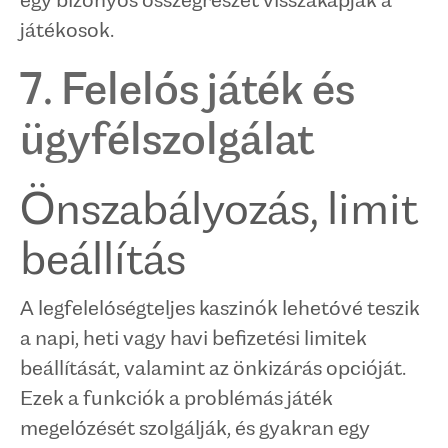
egy bizonyos összegrészét visszakapják a
játékosok.
7. Felelős játék és
ügyfélszolgálat
Önszabályozás, limit
beállítás
A legfelelőségteljes kaszinók lehetővé teszik
a napi, heti vagy havi befizetési limitek
beállítását, valamint az önkizárás opcióját.
Ezek a funkciók a problémás játék
megelőzését szolgálják, és gyakran egy