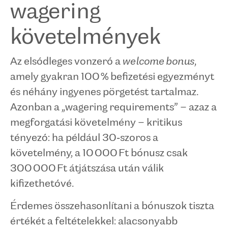
wagering
követelmények
Az elsődleges vonzerő a
welcome bonus
,
amely gyakran 100 % befizetési egyezményt
és néhány ingyenes pörgetést tartalmaz.
Azonban a „wagering requirements” – azaz a
megforgatási követelmény – kritikus
tényező: ha például 30‑szoros a
követelmény, a 10 000 Ft bónusz csak
300 000 Ft átjátszása után válik
kifizethetővé.
Érdemes összehasonlítani a bónuszok tiszta
értékét a feltételekkel: alacsonyabb