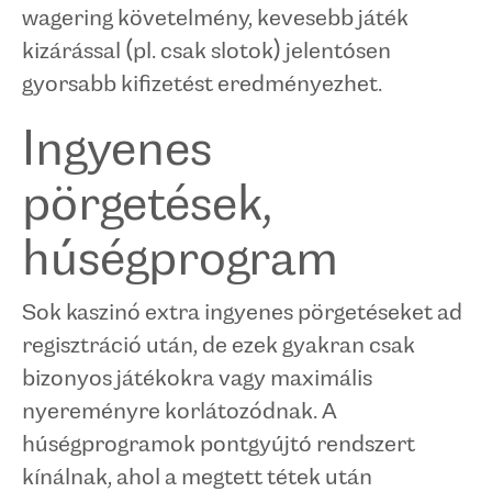
wagering követelmény, kevesebb játék
kizárással (pl. csak slotok) jelentősen
gyorsabb kifizetést eredményezhet.
Ingyenes
pörgetések,
hűségprogram
Sok kaszinó extra ingyenes pörgetéseket ad
regisztráció után, de ezek gyakran csak
bizonyos játékokra vagy maximális
nyereményre korlátozódnak. A
hűségprogramok pontgyűjtő rendszert
kínálnak, ahol a megtett tétek után