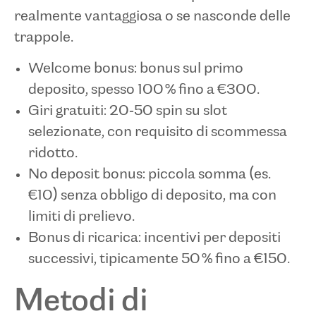
realmente vantaggiosa o se nasconde delle
trappole.
Welcome bonus: bonus sul primo
deposito, spesso 100 % fino a €300.
Giri gratuiti: 20‑50 spin su slot
selezionate, con requisito di scommessa
ridotto.
No deposit bonus: piccola somma (es.
€10) senza obbligo di deposito, ma con
limiti di prelievo.
Bonus di ricarica: incentivi per depositi
successivi, tipicamente 50 % fino a €150.
Metodi di