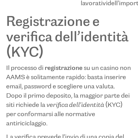
lavorativi
dell’impor
Registrazione e
verifica dell’identità
(KYC)
Il processo di
registrazione
su un casino non
AAMS è solitamente rapido: basta inserire
email, password e scegliere una valuta.
Dopo il primo deposito, la maggior parte dei
siti richiede la
verifica dell’identità
(KYC)
per conformarsi alle normative
antiriciclaggio.
La verifica prevede l’invio di una copia del