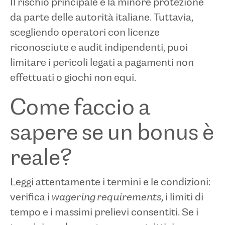
Il rischio principale è la minore protezione
da parte delle autorità italiane. Tuttavia,
scegliendo operatori con licenze
riconosciute e audit indipendenti, puoi
limitare i pericoli legati a pagamenti non
effettuati o giochi non equi.
Come faccio a
sapere se un bonus è
reale?
Leggi attentamente i termini e le condizioni:
verifica i
wagering requirements
, i limiti di
tempo e i massimi prelievi consentiti. Se i