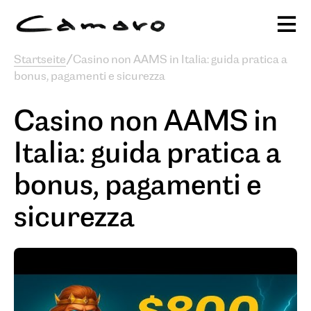
Alexander Camaro
Startseite
/
Casino non AAMS in Italia: guida pratica a
bonus, pagamenti e sicurezza
Ausstellungen & Programm
sc
Publikationen
Projekte
Stiftung
Casino non AAMS in
Journal
Italia: guida pratica a
bonus, pagamenti e
sicurezza