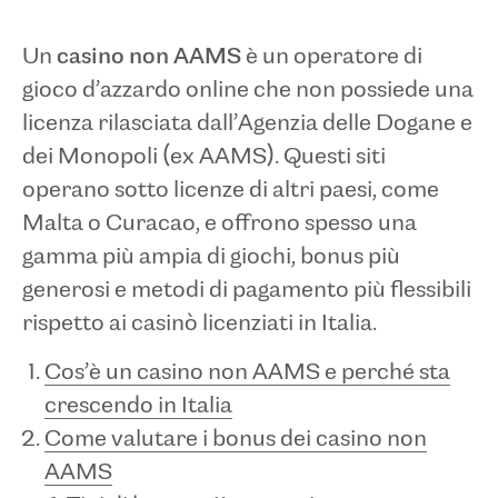
Un
casino non AAMS
è un operatore di
gioco d’azzardo online che non possiede una
licenza rilasciata dall’Agenzia delle Dogane e
dei Monopoli (ex AAMS). Questi siti
operano sotto licenze di altri paesi, come
Malta o Curacao, e offrono spesso una
gamma più ampia di giochi, bonus più
generosi e metodi di pagamento più flessibili
rispetto ai casinò licenziati in Italia.
Cos’è un casino non AAMS e perché sta
crescendo in Italia
Come valutare i bonus dei casino non
AAMS