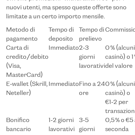
nuovi utenti, ma spesso queste offerte sono
limitate a un certo importo mensile.
Metodo di
Tempo di
Tempo di
Commissio
pagamento
deposito
prelievo
Carta di
Immediato
2‑3
0 % (alcuni
credito/debito
giorni
casinò) o 1
(Visa,
lavorativi
del valore
MasterCard)
E‑wallet (Skrill,
Immediato
Fino a 24
0 % (alcuni
Neteller)
ore
casinò) o
€1‑2 per
transazio
Bonifico
1‑2 giorni
3‑5
0,5 % o €5 
bancario
lavorativi
giorni
seconda