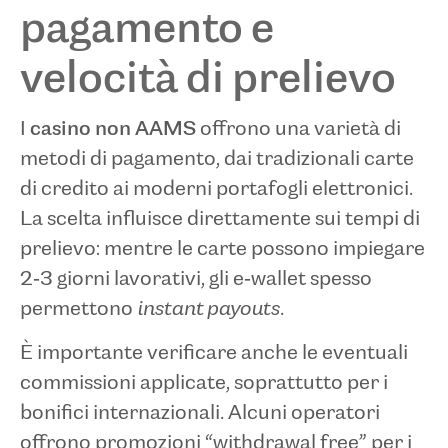
pagamento e
velocità di prelievo
I
casino non AAMS
offrono una varietà di
metodi di pagamento, dai tradizionali carte
di credito ai moderni portafogli elettronici.
La scelta influisce direttamente sui tempi di
prelievo: mentre le carte possono impiegare
2‑3 giorni lavorativi, gli e‑wallet spesso
permettono
instant payouts
.
È importante verificare anche le eventuali
commissioni applicate, soprattutto per i
bonifici internazionali. Alcuni operatori
offrono promozioni “withdrawal free” per i