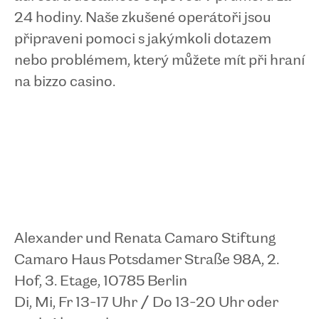
24 hodiny. Naše zkušené operátoři jsou
připraveni pomoci s jakýmkoli dotazem
nebo problémem, který můžete mít při hraní
na bizzo casino.
Alexander und Renata Camaro Stiftung
Camaro Haus Potsdamer Straße 98A, 2.
Hof, 3. Etage, 10785 Berlin
Di, Mi, Fr 13-17 Uhr / Do 13-20 Uhr oder