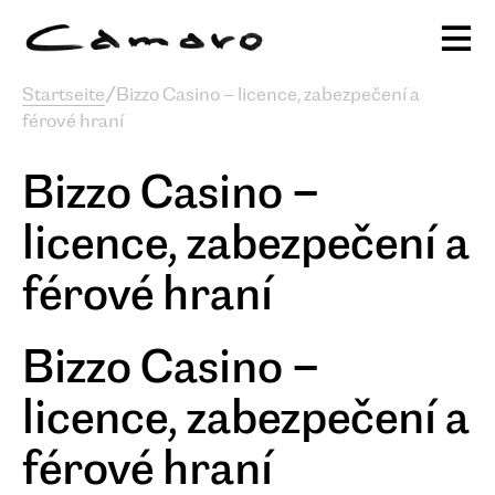
Alexander Camaro
Startseite
/
Bizzo Casino – licence, zabezpečení a
férové hraní
Ausstellungen & Programm
sc
Publikationen
Projekte
Stiftung
Bizzo Casino –
Journal
licence, zabezpečení a
férové hraní
Bizzo Casino –
licence, zabezpečení a
férové hraní