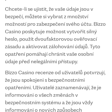
Chcete-li se ujistit, že vaše údaje jsou v
bezpečí, můžete si vybrat z množství
možností pro zabezpečení svého účtu. Bizzo
Casino poskytuje možnost vytvořit silný
heslo, použít dvoufaktorovou ověřovací
zásadu a aktivovat zálohování údajů. Tyto
opatření pomáhají chránit vaše osobní
údaje před nelegálními přístupy.
Bizzo Casino recenze od uživatelů potvrzují,
že jsou spokojeni s bezpečnostními
opatřeními. Uživatelé zaznamenávají, že je
informováni o všech změnách v
bezpečnostním systému a že jsou vždy
informováni o nových způsobech