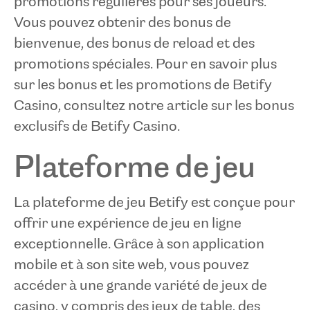
promotions régulières pour ses joueurs.
Vous pouvez obtenir des bonus de
bienvenue, des bonus de reload et des
promotions spéciales. Pour en savoir plus
sur les bonus et les promotions de Betify
Casino, consultez notre article sur les bonus
exclusifs de Betify Casino.
Plateforme de jeu
La plateforme de jeu Betify est conçue pour
offrir une expérience de jeu en ligne
exceptionnelle. Grâce à son application
mobile et à son site web, vous pouvez
accéder à une grande variété de jeux de
casino, y compris des jeux de table, des