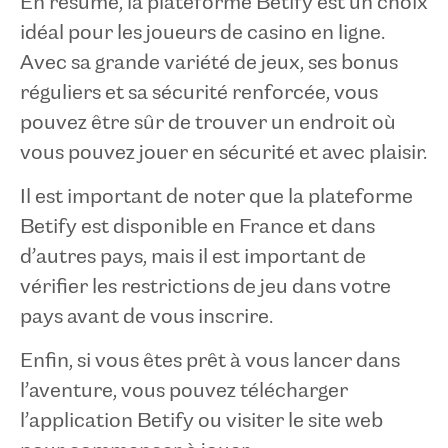
En résumé, la plateforme Betify est un choix
idéal pour les joueurs de casino en ligne.
Avec sa grande variété de jeux, ses bonus
réguliers et sa sécurité renforcée, vous
pouvez être sûr de trouver un endroit où
vous pouvez jouer en sécurité et avec plaisir.
Il est important de noter que la plateforme
Betify est disponible en France et dans
d’autres pays, mais il est important de
vérifier les restrictions de jeu dans votre
pays avant de vous inscrire.
Enfin, si vous êtes prêt à vous lancer dans
l’aventure, vous pouvez télécharger
l’application Betify ou visiter le site web