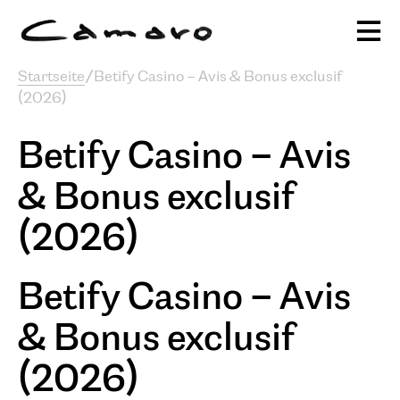
Alexander Camaro
Startseite
/
Betify Casino – Avis & Bonus exclusif
(2026)
Ausstellungen & Programm
sc
Publikationen
Projekte
Stiftung
Betify Casino – Avis
Journal
& Bonus exclusif
(2026)
Betify Casino – Avis
& Bonus exclusif
(2026)