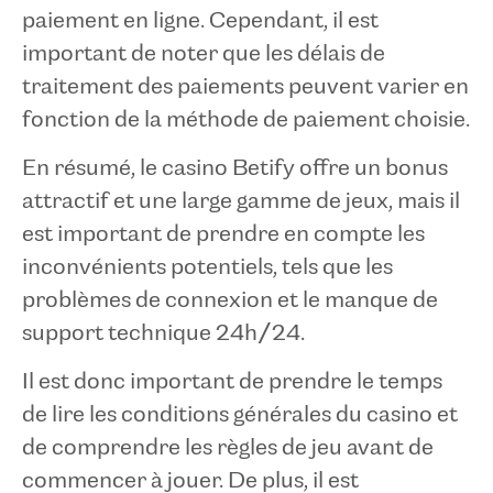
paiement en ligne. Cependant, il est
important de noter que les délais de
traitement des paiements peuvent varier en
fonction de la méthode de paiement choisie.
En résumé, le casino Betify offre un bonus
attractif et une large gamme de jeux, mais il
est important de prendre en compte les
inconvénients potentiels, tels que les
problèmes de connexion et le manque de
support technique 24h/24.
Il est donc important de prendre le temps
de lire les conditions générales du casino et
de comprendre les règles de jeu avant de
commencer à jouer. De plus, il est