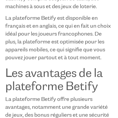
machines à sous et des jeux de loterie.
La plateforme Betify est disponible en
français et en anglais, ce qui en fait un choix
idéal pour les joueurs francophones. De
plus, la plateforme est optimisée pour les
appareils mobiles, ce qui signifie que vous
pouvez jouer partout et à tout moment.
Les avantages de la
plateforme Betify
La plateforme Betify offre plusieurs
avantages, notamment une grande variété
de jeux, des bonus réguliers et une sécurité