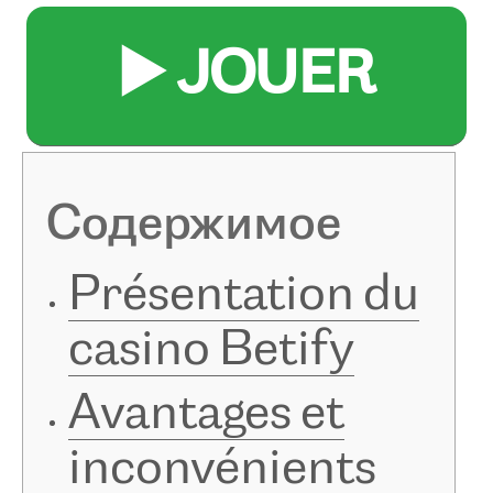
▶️ JOUER
Содержимое
Présentation du
casino Betify
Avantages et
inconvénients