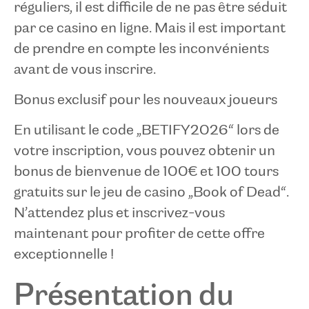
réguliers, il est difficile de ne pas être séduit
par ce casino en ligne. Mais il est important
de prendre en compte les inconvénients
avant de vous inscrire.
Bonus exclusif pour les nouveaux joueurs
En utilisant le code „BETIFY2026“ lors de
votre inscription, vous pouvez obtenir un
bonus de bienvenue de 100€ et 100 tours
gratuits sur le jeu de casino „Book of Dead“.
N’attendez plus et inscrivez-vous
maintenant pour profiter de cette offre
exceptionnelle !
Présentation du