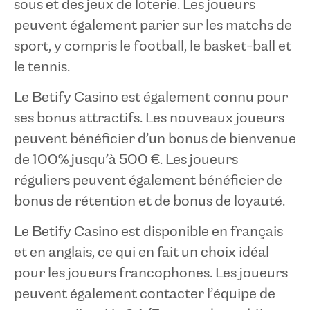
sous et des jeux de loterie. Les joueurs
peuvent également parier sur les matchs de
sport, y compris le football, le basket-ball et
le tennis.
Le Betify Casino est également connu pour
ses bonus attractifs. Les nouveaux joueurs
peuvent bénéficier d’un bonus de bienvenue
de 100% jusqu’à 500 €. Les joueurs
réguliers peuvent également bénéficier de
bonus de rétention et de bonus de loyauté.
Le Betify Casino est disponible en français
et en anglais, ce qui en fait un choix idéal
pour les joueurs francophones. Les joueurs
peuvent également contacter l’équipe de