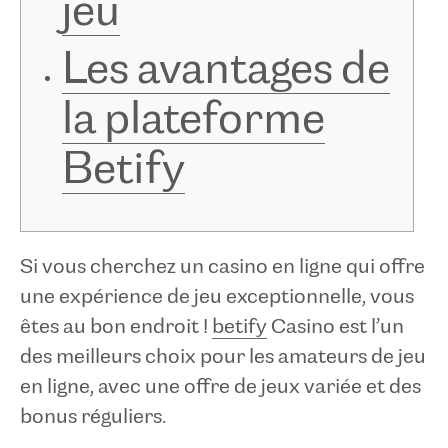
jeu
Les avantages de
la plateforme
Betify
Si vous cherchez un casino en ligne qui offre
une expérience de jeu exceptionnelle, vous
êtes au bon endroit !
betify
Casino est l’un
des meilleurs choix pour les amateurs de jeu
en ligne, avec une offre de jeux variée et des
bonus réguliers.