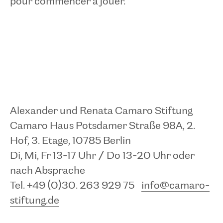
pour commencer à jouer.
Alexander und Renata Camaro Stiftung
Camaro Haus Potsdamer Straße 98A, 2.
Hof, 3. Etage, 10785 Berlin
Di, Mi, Fr 13-17 Uhr / Do 13-20 Uhr oder
nach Absprache
Tel. +49 (0)30. 263 929 75
info@camaro-
stiftung.de