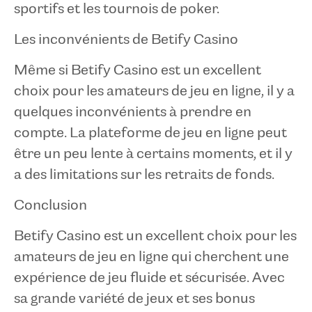
sportifs et les tournois de poker.
Les inconvénients de Betify Casino
Même si Betify Casino est un excellent
choix pour les amateurs de jeu en ligne, il y a
quelques inconvénients à prendre en
compte. La plateforme de jeu en ligne peut
être un peu lente à certains moments, et il y
a des limitations sur les retraits de fonds.
Conclusion
Betify Casino est un excellent choix pour les
amateurs de jeu en ligne qui cherchent une
expérience de jeu fluide et sécurisée. Avec
sa grande variété de jeux et ses bonus