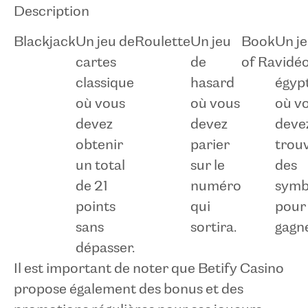
Description
Blackjack
Un jeu de
Roulette
Un jeu
Book
Un j
cartes
de
of Ra
vidé
classique
hasard
égyp
où vous
où vous
où v
devez
devez
deve
obtenir
parier
trou
un total
sur le
des
de 21
numéro
symb
points
qui
pour
sans
sortira.
gagne
dépasser.
Il est important de noter que Betify Casino
propose également des bonus et des