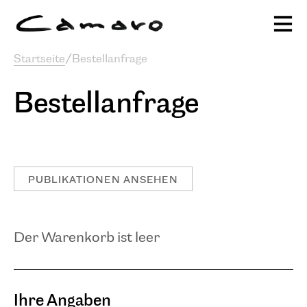
Alexander Camaro
Startseite
/
Bestellanfrage
Ausstellungen & Programm
sc
Bestellanfrage
Publikationen
Projekte
Stiftung
Journal
PUBLIKATIONEN ANSEHEN
Der Warenkorb ist leer
Ihre Angaben