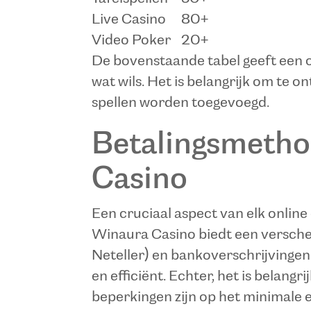
Live Casino
80+
Video Poker
20+
De bovenstaande tabel geeft een ov
wat wils. Het is belangrijk om te 
spellen worden toegevoegd.
Betalingsmethod
Casino
Een cruciaal aspect van elk onlin
Winaura Casino biedt een verscheid
Neteller) en bankoverschrijvingen
en efficiënt. Echter, het is belang
beperkingen zijn op het minimale