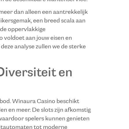
meer dan alleen een aantrekkelijk
ikersgemak, een breed scala aan
n de oppervlakkige
no voldoet aan jouw eisen en
n deze analyse zullen we de sterke
iversiteit en
anbod. Winaura Casino beschikt
len en meer. De slots zijn afkomstig
waardoor spelers kunnen genieten
fruitautomaten tot moderne