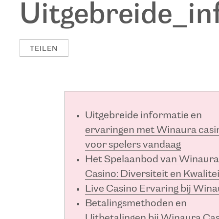
Uitgebreide_i
TEILEN
Uitgebreide informatie en
ervaringen met Winaura casi
voor spelers vandaag
Het Spelaanbod van Winaura
Casino: Diversiteit en Kwalite
Live Casino Ervaring bij Win
Betalingsmethoden en
Uitbetalingen bij Winaura Ca