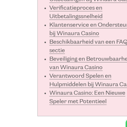
Verificatieproces en
Uitbetalingssnelheid
Klantenservice en Ondersteu
bij Winaura Casino
Beschikbaarheid van een FA
sectie
Beveiliging en Betrouwbaarh
van Winaura Casino
Verantwoord Spelen en
Hulpmiddelen bij Winaura Ca
Winaura Casino: Een Nieuwe
Speler met Potentieel