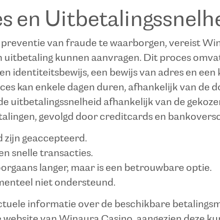
es en Uitbetalingssnelh
e preventie van fraude te waarborgen, vereist Wi
een uitbetaling kunnen aanvragen. Dit proces omva
n identiteitsbewijs, een bewijs van adres en een 
oces kan enkele dagen duren, afhankelijk van de
t de uitbetalingssnelheid afhankelijk van de gekoz
talingen, gevolgd door creditcards en bankoversc
 zijn geaccepteerd.
en snelle transacties.
rgaans langer, maar is een betrouwbare optie.
nteel niet ondersteund.
actuele informatie over de beschikbare betaling
 website van Winaura Casino, aangezien deze k