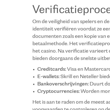
Verificatieproc
Om de veiligheid van spelers en d
identiteit verifiëren voordat ze 
documenten zoals een kopie van ee
betaalmethode. Het verificatiepr
het casino. Na verificatie varieer
bieden doorgaans de snelste uitbe
Creditcards:
Visa en Mastercard
E-wallets:
Skrill en Neteller bied
Bankoverschrijvingen:
Duurt doo
Cryptocurrencies:
Worden mome
Het is aan te raden om de meest 
voorwaarden te controleren op de