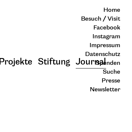
Home
Besuch / Visit
Facebook
Instagram
Impressum
Datenschutz
Projekte
Stiftung
Journal
Spenden
Suche
Presse
Newsletter
schließen