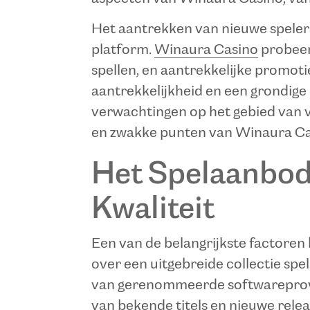
Het aantrekken van nieuwe spelers
platform.
Winaura Casino
probeer
spellen, en aantrekkelijke promoti
aantrekkelijkheid en een grondige 
verwachtingen op het gebied van vei
en zwakke punten van Winaura Ca
Het Spelaanbod 
Kwaliteit
Een van de belangrijkste factoren 
over een uitgebreide collectie spell
van gerenommeerde softwareprovid
van bekende titels en nieuwe relea