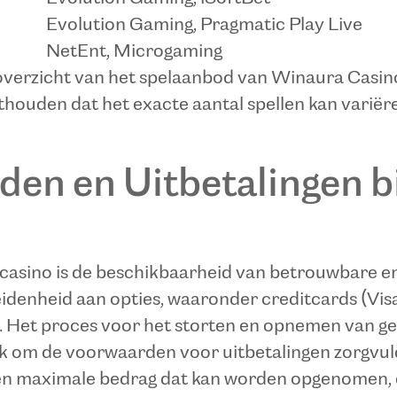
Evolution Gaming, Pragmatic Play Live
NetEnt, Microgaming
erzicht van het spelaanbod van Winaura Casino. Z
onthouden dat het exacte aantal spellen kan varië
en en Uitbetalingen b
e casino is de beschikbaarheid van betrouwbare e
enheid aan opties, waaronder creditcards (Visa, 
. Het proces voor het storten en opnemen van ge
rijk om de voorwaarden voor uitbetalingen zorgvul
 en maximale bedrag dat kan worden opgenomen, e