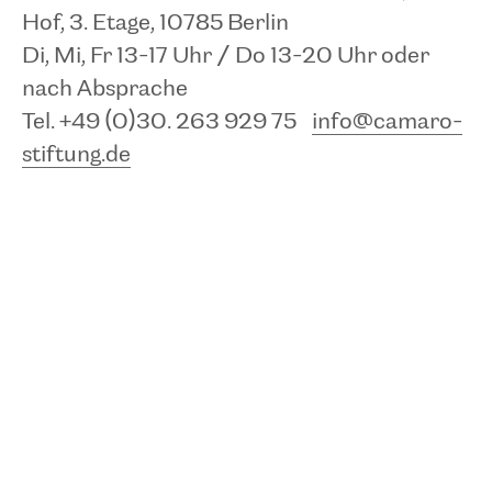
geöffnet, 24. und 31.12. geschlossen.
Hof, 3. Etage, 10785 Berlin
Di, Mi, Fr 13-17 Uhr / Do 13-20 Uhr oder
Schloss Friedenstein
nach Absprache
Schlossplatz 1
Tel. +49 (0)30. 263 929 75
info@camaro-
99867 Gotha
stiftung.de
MEHR
TEILEN
TERMIN SPEICHERN