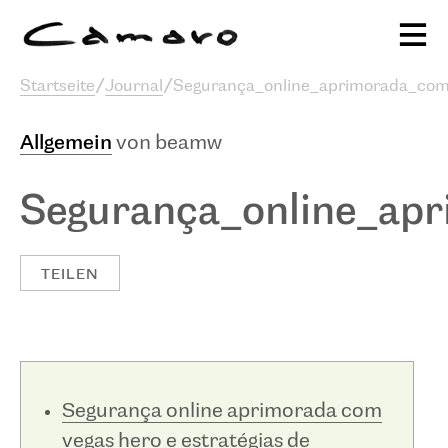
Alexander Camaro
Startseite
/
Journal
/
Segurança_online_aprimorada_com_
Ausstellungen & Programm
sc
Allgemein
von beamw
Publikationen
Projekte
Stiftung
Journal
Segurança_online_apr
TEILEN
Segurança online aprimorada com
vegas hero e estratégias de