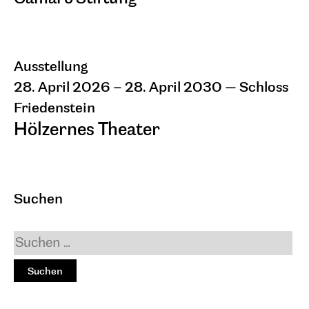
Ausstellung
28. April 2026 – 28. April 2030
— Schloss
Friedenstein
Hölzernes Theater
Eine Ausstellung der Stiftung Thüringer
Schlösser und Gärten und der Alexander
und Renata Camaro Stiftung. Mit
Suchen
reproduzierten Gemälden von Alexander
Camaro und Fotografien von Marcel
Krummrich.
Das komplett aus Holz erbaute
Ekhof-Theater (1681–1687) auf Schloss
Friedenstein in Gotha, wo sich Alexander