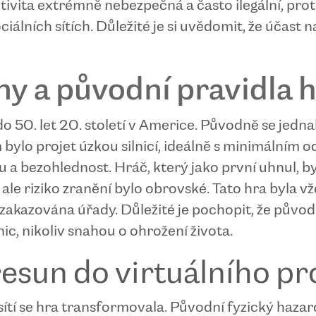
tivita extrémně nebezpečná a často ilegální, pro
ciálních sítích. Důležité je si uvědomit, že účast 
ny a původní pravidla 
do 50. let 20. století v Americe. Původně se jedna
bylo projet úzkou silnicí, ideálně s minimálním 
u a bezohlednost. Hráč, který jako první uhnul, b
 ale riziko zranění bylo obrovské. Tato hra byla
zakazována úřady. Důležité je pochopit, že původ
c, nikoliv snahou o ohrožení života.
řesun do virtuálního pr
sítí se hra transformovala. Původní fyzický hazar