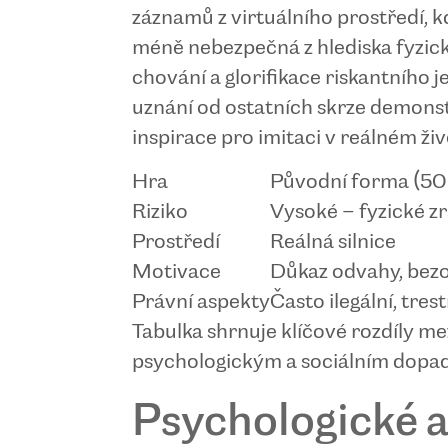
záznamů z virtuálního prostředí, k
méně nebezpečná z hlediska fyzick
chování a glorifikace riskantního j
uznání od ostatních skrze demons
inspirace pro imitaci v reálném živ
Hra
Původní forma (50.
Riziko
Vysoké – fyzické zr
Prostředí
Reálná silnice
Motivace
Důkaz odvahy, bez
Právní aspekty
Často ilegální, tres
Tabulka shrnuje klíčové rozdíly me
psychologickým a sociálním dopa
Psychologické a