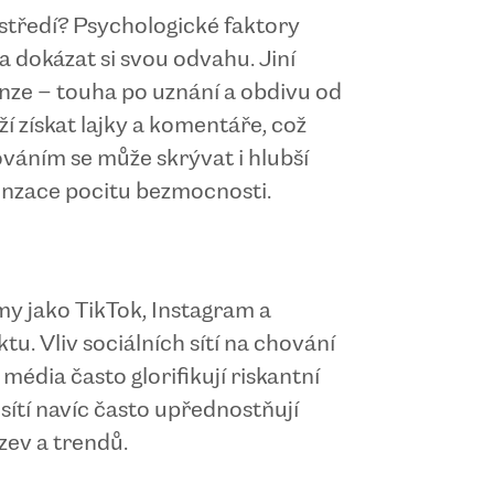
ostředí? Psychologické faktory
a dokázat si svou odvahu. Jiní
menze – touha po uznání a obdivu od
ží získat lajky a komentáře, což
ováním se může skrývat i hlubší
enzace pocitu bezmocnosti.
rmy jako TikTok, Instagram a
u. Vliv sociálních sítí na chování
média často glorifikují riskantní
 sítí navíc často upřednostňují
zev a trendů.