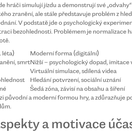
de hráči simulují jízdu a demonstrují své „odvahy“
ého zranění, ale stále představuje problém z hle
ednání. V podstatě jde o psychologický experiment
traci bezohlednosti. Problémem je normalizace h
otě.
 léta)
Moderní forma (digitální)
anění, smrt
Nižší – psychologický dopad, imitace v
Virtuální simulace, sdílená videa
ohlednost
Hledání potvrzení, sociální uznání
tné
Šedá zóna, závisí na obsahu a šíření
zi původní a moderní formou hry, a zdůrazňuje po
dům.
spekty a motivace úča