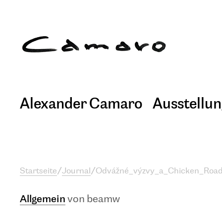
Alexander Camaro
Ausstellu
Startseite
/
Journal
/
Odvážné_výzvy_a_Chicken_Road
Allgemein
von beamw