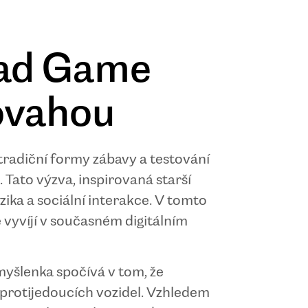
oad Game
ovahou
netradiční formy zábavy a testování
. Tato výzva, inspirovaná starší
ika a sociální interakce. V tomto
e vyvíjí v současném digitálním
myšlenka spočívá v tom, že
d protijedoucích vozidel. Vzhledem