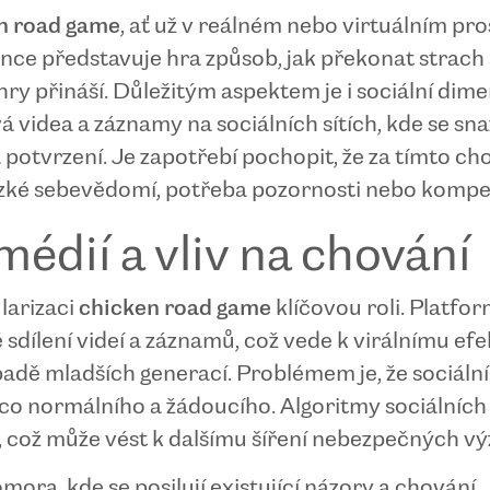
n road game
, ať už v reálném nebo virtuálním pr
dince představuje hra způsob, jak překonat strach 
 hry přináší. Důležitým aspektem je i sociální di
vá videa a záznamy na sociálních sítích, kde se sna
a potvrzení. Je zapotřebí pochopit, že za tímto ch
nízké sebevědomí, potřeba pozornosti nebo komp
médií a vliv na chování
ularizaci
chicken road game
klíčovou roli. Platfo
dílení videí a záznamů, což vede k virálnímu efekt
adě mladších generací. Problémem je, že sociální 
 něco normálního a žádoucího. Algoritmy sociálních
, což může vést k dalšímu šíření nebezpečných vý
omora, kde se posilují existující názory a chování.