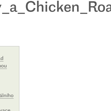
y_a_Chicken_Ro
ad
nou
álního
ivace