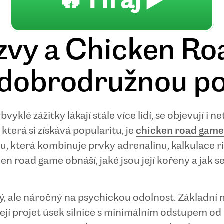
🔥 Hraj ▶️
zvy a Chicken R
s dobrodružnou p
yklé zážitky lákají stále více lidí, se objevují i 
která si získává popularitu, je
chicken road game
, která kombinuje prvky adrenalinu, kalkulace riz
n road game obnáší, jaké jsou její kořeny a jak s
, ale náročný na psychickou odolnost. Základní 
ušejí projet úsek silnice s minimálním odstupem o