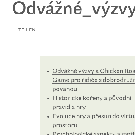
Odvážné_výzv
TEILEN
Odvážné výzvy a Chicken Ro
Game pro řidiče s dobrodruž
povahou
Historické kořeny a původní
pravidla hry
Evoluce hry a přesun do virtu
prostoru
Psychologické aspekty a mot