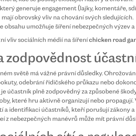
který generuje engagement (lajky, komentáře, sdíl
é mají obrovský vliv na chování svých sledujících.
e obsahu umožňuje šíření nebezpečných výzev a 
 vliv sociálních médií na šíření
chicken road g
a zodpovědnost účastn
lném světě má vážné právní důsledky. Ohrožování 
é pokuty, odebrání řidičského průkazu nebo dokon
e účastník plně zodpovědný za způsobené škody 
osoby, které hru aktivně organizují nebo propaguj
tí a identifikaci účastníků, kteří porušují zákony 
 videí z nebezpečných manévrů může mít právní důs