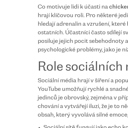
Co motivuje lidi k účasti na
chicke
hrají klíčovou roli. Pro některé je
hledají adrenalin a vzrušení, které
ostatních. Účastníci často sdílejí s
posiluje jejich pocit sebehodnoty 
psychologické problémy, jako je 
Role sociálních 
Sociální média hrají v šíření a pop
YouTube umožňují rychlé a snadné s
jedinců je obrovský, zejména v příp
chování a vytvářejí iluzi, že je to
obsah, který vyvolává silné emoce
Sociální sítě fungují jako echo k