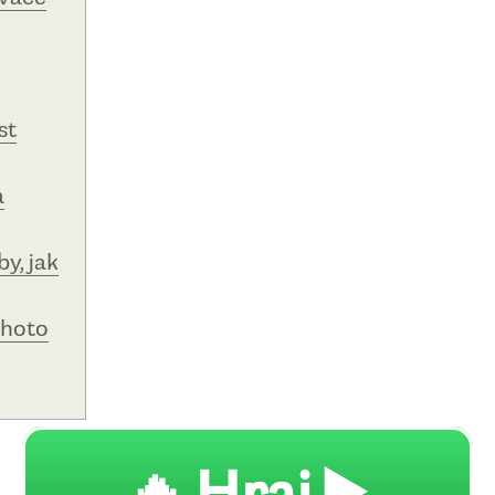
st
a
y, jak
ohoto