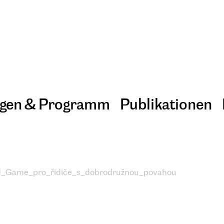
ngen & Programm
Publikationen
_Game_pro_řidiče_s_dobrodružnou_povahou