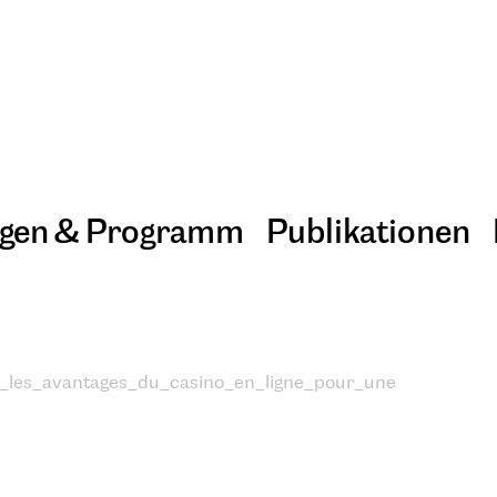
ngen & Programm
Publikationen
rez_les_avantages_du_casino_en_ligne_pour_une