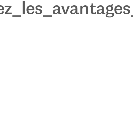
vrez_les_avantag