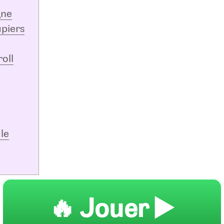
gne
upiers
oll
le
🔥 Jouer ▶️