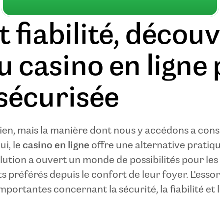
t fiabilité, découv
u casino en ligne
sécurisée
ncien, mais la manière dont nous y accédons a con
i, le
casino en ligne
offre une alternative pratiqu
olution a ouvert un monde de possibilités pour le
ts préférés depuis le confort de leur foyer. L'es
ortantes concernant la sécurité, la fiabilité et l