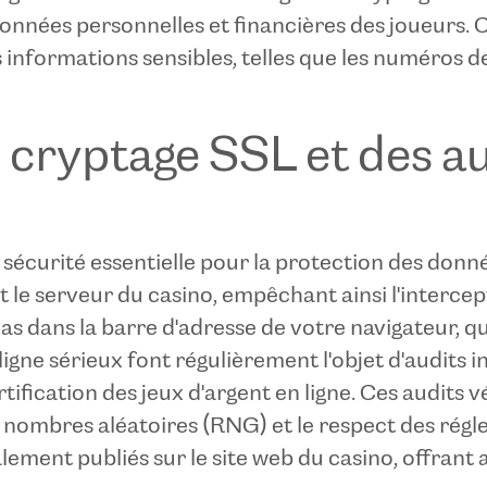
données personnelles et financières des joueurs.
 informations sensibles, telles que les numéros de
 cryptage SSL et des a
écurité essentielle pour la protection des donné
t le serveur du casino, empêchant ainsi l'interce
 dans la barre d'adresse de votre navigateur, qu
 ligne sérieux font régulièrement l'objet d'audits
tification des jeux d'argent en ligne. Ces audits vér
ombres aléatoires (RNG) et le respect des régle
lement publiés sur le site web du casino, offrant