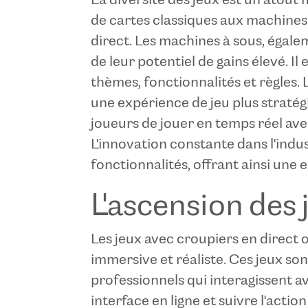
La diversité des jeux est un atout 
de cartes classiques aux machines 
direct. Les machines à sous, égalem
de leur potentiel de gains élevé. I
thèmes, fonctionnalités et règles. L
une expérience de jeu plus stratég
joueurs de jouer en temps réel ave
L'innovation constante dans l'indus
fonctionnalités, offrant ainsi une
L'ascension des 
Les jeux avec croupiers en direct o
immersive et réaliste. Ces jeux so
professionnels qui interagissent a
interface en ligne et suivre l'actio