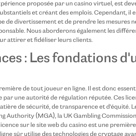
 l'expérience proposée par un casino virtuel, est 
bstantiels et créant des emplois. Cependant, il 
ype de divertissement et de prendre les mesures 
sponsable. Nous aborderons également les différe
r attirer et fidéliser leurs clients.
nces : Les fondations d'
emière de tout joueur en ligne. Il est donc essenti
e par une autorité de régulation réputée. Ces lic
ière de sécurité, de transparence et d'équité. Le
ing Authority (MGA), la UK Gambling Commissio
licence sur le site web du casino est une premièr
n ligne sûr utilise des technologies de cryptage av