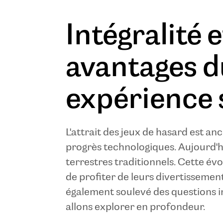
Intégralité e
avantages d
expérience 
L'attrait des jeux de hasard est a
progrès technologiques. Aujourd'hu
terrestres traditionnels. Cette év
de profiter de leurs divertissemen
également soulevé des questions imp
allons explorer en profondeur.