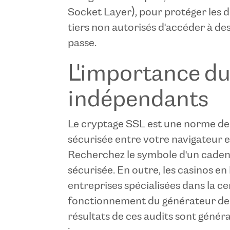
Socket Layer), pour protéger les 
tiers non autorisés d'accéder à des
passe.
L'importance du
indépendants
Le cryptage SSL est une norme de s
sécurisée entre votre navigateur e
Recherchez le symbole d'un cadenas
sécurisée. En outre, les casinos en
entreprises spécialisées dans la cer
fonctionnement du générateur de n
résultats de ces audits sont généra