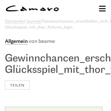
Alexander Camaro
Startseite
/
Journal
/
Gewinnchancen_erschließen_sich_
Glücksspiel_mit_thor_fortune_login
Ausstellungen & Programm
sc
Publikationen
Projekte
Stiftung
Allgemein
von beamw
Journal
Gewinnchancen_erschl
Glücksspiel_mit_thor_
TEILEN