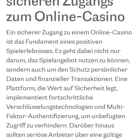
sicheren Zugangs
zum Online-Casino
Ein sicherer Zugang zu einem Online-Casino
ist das Fundament eines positiven
Spielerlebnisses. Es geht dabei nicht nur
darum, das Spielangebot nutzen zu können,
sondern auch um den Schutz persönlicher
Daten und finanzieller Transaktionen. Eine
Plattform, die Wert auf Sicherheit legt,
implementiert fortschrittliche
Verschlüsselungstechnologien und Multi-
Faktor-Authentifizierung, um unbefugten
Zugriff zu verhindern. Darüber hinaus
sollten seriöse Anbieter über eine gültige