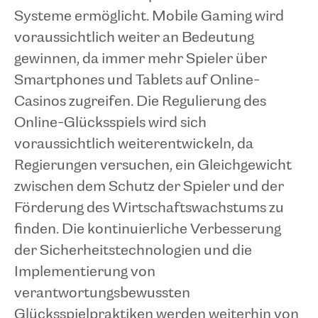
Systeme ermöglicht. Mobile Gaming wird
voraussichtlich weiter an Bedeutung
gewinnen, da immer mehr Spieler über
Smartphones und Tablets auf Online-
Casinos zugreifen. Die Regulierung des
Online-Glücksspiels wird sich
voraussichtlich weiterentwickeln, da
Regierungen versuchen, ein Gleichgewicht
zwischen dem Schutz der Spieler und der
Förderung des Wirtschaftswachstums zu
finden. Die kontinuierliche Verbesserung
der Sicherheitstechnologien und die
Implementierung von
verantwortungsbewussten
Glücksspielpraktiken werden weiterhin von