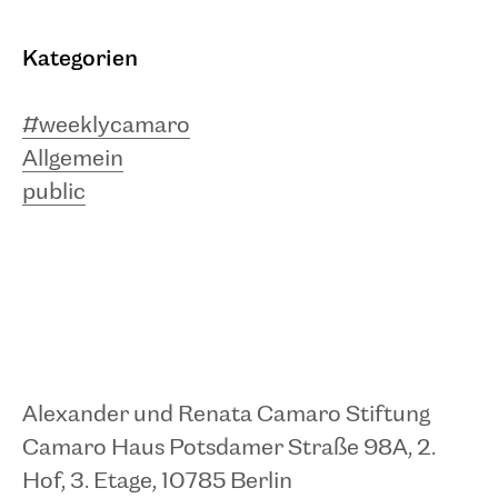
heute intakte avantgardistische
Bühnenmaschine des Ekhof-Theaters. In
Kategorien
seinen Bildern gelang es Camaro, die
gespenstische Zwischenzeit von Kriegsende
#weeklycamaro
und Währungsreform in die Metapher der
Allgemein
Bühne zu überführen. Vor und hinter den
public
Kulissen, der Bühne, in den Logen,
Vestibülen und Gängen seines Hölzernes
Theater tut sich eine Welt zwischen Sein
und Schein auf.
Ort:
Schloss Friedenstein
|
Treppenhaus Westflügel/Westturm
Öffnungszeiten :
Dienstag bis Sonntag
10 bis
17 Uhr (April bis Oktober)
10 bis 16 Uhr
Alexander und Renata Camaro Stiftung
(November bis März)
An Feiertagen
Camaro Haus Potsdamer Straße 98A, 2.
geöffnet, 24. und 31.12. geschlossen.
Hof, 3. Etage, 10785 Berlin