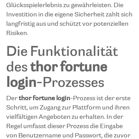
Glücksspielerlebnis zu gewährleisten. Die
Investition in die eigene Sicherheit zahlt sich
langfristig aus und schützt vor potenziellen
Risiken.
Die Funktionalität
des
thor fortune
login
-Prozesses
Der
thor fortune login
-Prozess ist der erste
Schritt, um Zugang zur Plattform und ihren
vielfältigen Angeboten zu erhalten. In der
Regel umfasst dieser Prozess die Eingabe
von Benutzername und Passwort, die zuvor