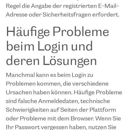
Regel die Angabe der registrierten E-Mail-
Adresse oder Sicherheitsfragen erfordert.
Häufige Probleme
beim Login und
deren Lösungen
Manchmal kann es beim Login zu
Problemen kommen, die verschiedene
Ursachen haben können. Häufige Probleme
sind falsche Anmeldedaten, technische
Schwierigkeiten auf Seiten der Plattform
oder Probleme mit dem Browser. Wenn Sie
Ihr Passwort vergessen haben, nutzen Sie