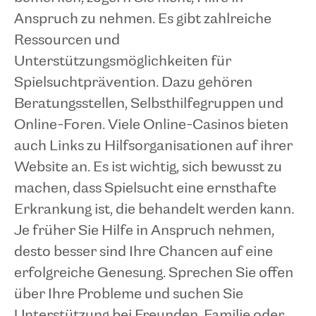
Anspruch zu nehmen. Es gibt zahlreiche
Ressourcen und
Unterstützungsmöglichkeiten für
Spielsuchtprävention. Dazu gehören
Beratungsstellen, Selbsthilfegruppen und
Online-Foren. Viele Online-Casinos bieten
auch Links zu Hilfsorganisationen auf ihrer
Website an. Es ist wichtig, sich bewusst zu
machen, dass Spielsucht eine ernsthafte
Erkrankung ist, die behandelt werden kann.
Je früher Sie Hilfe in Anspruch nehmen,
desto besser sind Ihre Chancen auf eine
erfolgreiche Genesung. Sprechen Sie offen
über Ihre Probleme und suchen Sie
Unterstützung bei Freunden, Familie oder