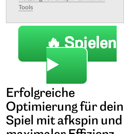
Tools
🔥 Spielen
▶️
Erfolgreiche
Optimierung für dein
Spiel mit afkspin und