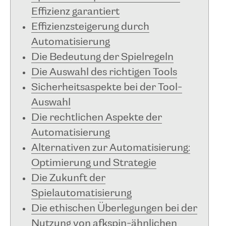
Effizienz garantiert
Effizienzsteigerung durch
Automatisierung
Die Bedeutung der Spielregeln
Die Auswahl des richtigen Tools
Sicherheitsaspekte bei der Tool-
Auswahl
Die rechtlichen Aspekte der
Automatisierung
Alternativen zur Automatisierung:
Optimierung und Strategie
Die Zukunft der
Spielautomatisierung
Die ethischen Überlegungen bei der
Nutzung von afkspin-ähnlichen