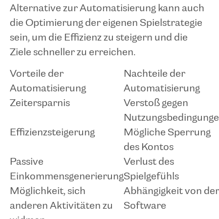
Alternative zur Automatisierung kann auch
die Optimierung der eigenen Spielstrategie
sein, um die Effizienz zu steigern und die
Ziele schneller zu erreichen.
Vorteile der
Nachteile der
Automatisierung
Automatisierung
Zeitersparnis
Verstoß gegen
Nutzungsbedingung
Effizienzsteigerung
Mögliche Sperrung
des Kontos
Passive
Verlust des
Einkommensgenerierung
Spielgefühls
Möglichkeit, sich
Abhängigkeit von de
anderen Aktivitäten zu
Software