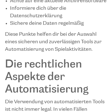
Achte auf eine aktuelle Antivirensoftware
Informiere dich über die
Datenschutzerklärung
Sichere deine Daten regelmäßig
Diese Punkte helfen dir bei der Auswahl
eines sicheren und zuverlässigen Tools zur
Automatisierung von Spielaktivitäten.
Die rechtlichen
Aspekte der
Automatisierung
Die Verwendung von automatisierten Tools
ist nicht immer legal. In vielen Fällen