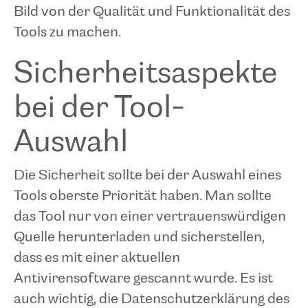
Bild von der Qualität und Funktionalität des
Tools zu machen.
Sicherheitsaspekte
bei der Tool-
Auswahl
Die Sicherheit sollte bei der Auswahl eines
Tools oberste Priorität haben. Man sollte
das Tool nur von einer vertrauenswürdigen
Quelle herunterladen und sicherstellen,
dass es mit einer aktuellen
Antivirensoftware gescannt wurde. Es ist
auch wichtig, die Datenschutzerklärung des