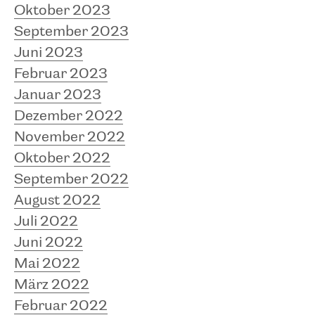
seiner Auseinandersetzung mit dem Leben,
Oktober 2023
der Bühne und dem Raum schuf der
September 2023
ehemalige Ballettmeister eine
Juni 2023
bemerkenswerte malerische Interpretation
Februar 2023
dieser Wiege der neuzeitlichen
Januar 2023
Theaterkultur. Durch das Objektiv des
Dezember 2022
Fotografen und Künstlers Marcel
November 2022
Krummrich (*1971) öffnet die Ausstellung
Oktober 2022
zudem einen zeitgenössischen Blick in die
September 2022
Kulissengassen, Logen und
August 2022
Bühnenmaschinen des einzigartigen
Juli 2022
Theaterbaus in Gotha. Die insgesamt 19
Juni 2022
Bilder des Hölzernes Theater zählen zu
Mai 2022
Camaros Hauptwerken der Berliner
März 2022
Nachkriegsjahre. Hiermit feierte er seinen
Februar 2022