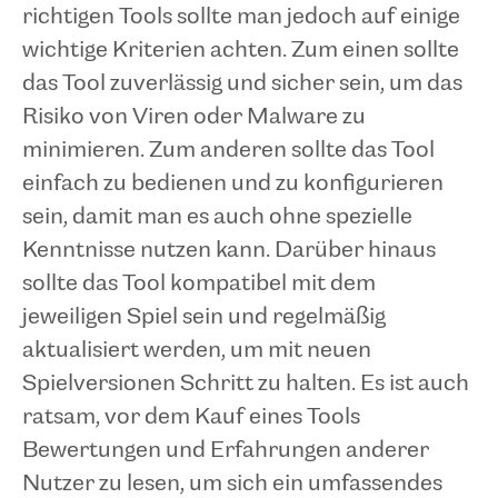
richtigen Tools sollte man jedoch auf einige
wichtige Kriterien achten. Zum einen sollte
das Tool zuverlässig und sicher sein, um das
Risiko von Viren oder Malware zu
minimieren. Zum anderen sollte das Tool
einfach zu bedienen und zu konfigurieren
sein, damit man es auch ohne spezielle
Kenntnisse nutzen kann. Darüber hinaus
sollte das Tool kompatibel mit dem
jeweiligen Spiel sein und regelmäßig
aktualisiert werden, um mit neuen
Spielversionen Schritt zu halten. Es ist auch
ratsam, vor dem Kauf eines Tools
Bewertungen und Erfahrungen anderer
Nutzer zu lesen, um sich ein umfassendes