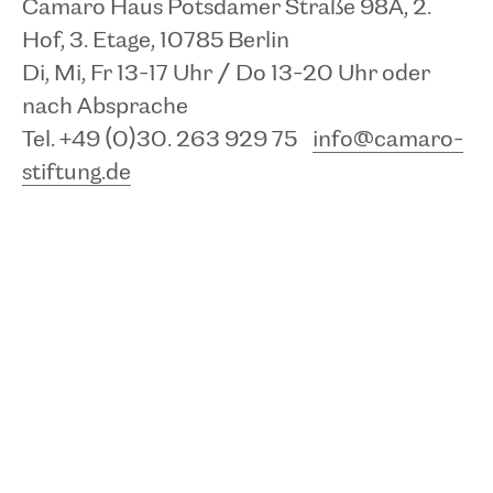
(November bis März)
An Feiertagen
Camaro Haus Potsdamer Straße 98A, 2.
geöffnet, 24. und 31.12. geschlossen.
Hof, 3. Etage, 10785 Berlin
Di, Mi, Fr 13-17 Uhr / Do 13-20 Uhr oder
Schloss Friedenstein
nach Absprache
Schlossplatz 1
Tel. +49 (0)30. 263 929 75
info@camaro-
99867 Gotha
stiftung.de
MEHR
TEILEN
TERMIN SPEICHERN