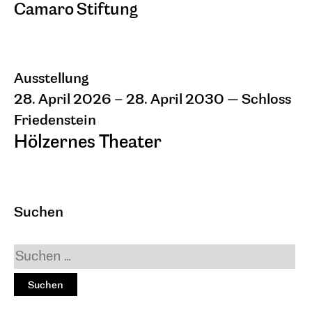
Camaro Stiftung
Ausstellung
28. April 2026 – 28. April 2030
— Schloss
Friedenstein
Hölzernes Theater
Eine Ausstellung der Stiftung Thüringer
Schlösser und Gärten und der Alexander
und Renata Camaro Stiftung. Mit
Suchen
reproduzierten Gemälden von Alexander
Camaro und Fotografien von Marcel
Krummrich.
Das komplett aus Holz erbaute
Ekhof-Theater (1681–1687) auf Schloss
Friedenstein in Gotha, wo sich Alexander