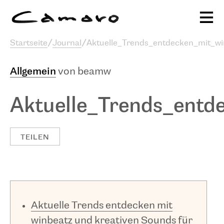
Alexander Camaro
Startseite
/
Journal
/
Aktuelle_Trends_entdecken_mit_w
Ausstellungen & Programm
sc
Allgemein
von beamw
Publikationen
Projekte
Stiftung
Journal
Aktuelle_Trends_entd
TEILEN
Aktuelle Trends entdecken mit
winbeatz und kreativen Sounds für